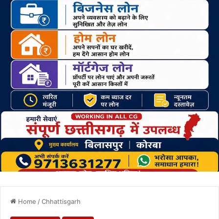
Home
/
Chhattisgarh