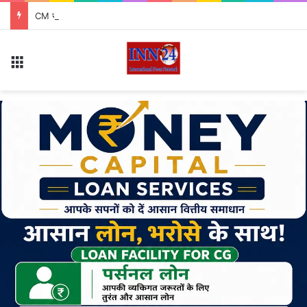
CM साय की बड़ी सौगात: छत्तीसगढ़ का अपना हैंडलूम ब्रांड ‘कोशल फैब’ लॉन्च, सरेंडर महिलाओं ने रैंप पर बिखेरा जलवा
Menu