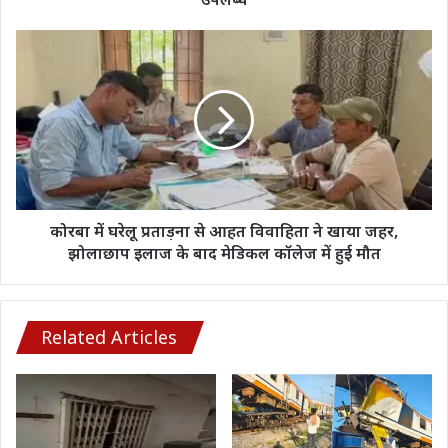
कार्यक्रम,
ऑनलाइन
कोरबा
आवेदन
में
वेबसाइट
घरेलू
पर
प्रताड़ना
उपलब्ध
से
आहत
विवाहिता
ने
खाया
जहर,
कोरबा में घरेलू प्रताड़ना से आहत विवाहिता ने खाया जहर,
झोलाछाप
झोलाछाप इलाज के बाद मेडिकल कॉलेज में हुई मौत
इलाज
के
बाद
मेडिकल
Related Articles
कॉलेज
में
हुई
मौत