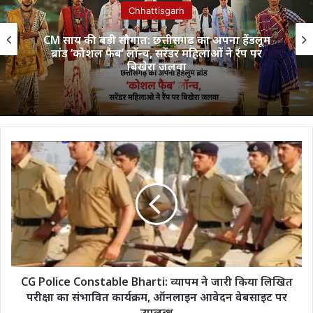
Chhattisgarh
CM साय की बड़ी सौगात: छत्तीसगढ़ का अपना हैंडलूम
ब्रांड ‘कोशल फैब’ लॉन्च, सरेंडर महिलाओं ने रैंप पर
बिखेरा जलवा
CG
Police
Constable
Bharti:
व्यापम
ने
जारी
किया
लिखित
परीक्षा
CG Police Constable Bharti: व्यापम ने जारी किया लिखित
का
परीक्षा का संभावित कार्यक्रम, ऑनलाइन आवेदन वेबसाइट पर
संभावित
उपलब्ध