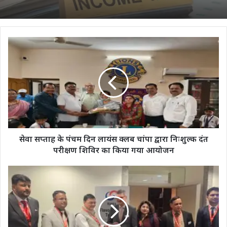
सेवा
सप्ताह
के
पंचम
दिन
लायंस
क्लब
चांपा
द्वारा
निःशुल्क
सेवा सप्ताह के पंचम दिन लायंस क्लब चांपा द्वारा निःशुल्क दंत
दंत
परीक्षण शिविर का किया गया आयोजन
परीक्षण
शिविर
जर्मनी
का
में
किया
विश्व
गया
की
आयोजन
सबसे
बड़े