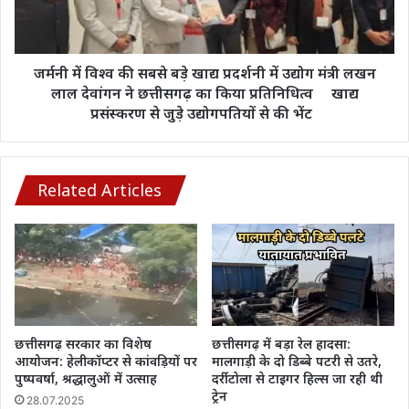
खाद्य
प्रदर्शनी
में
उद्योग
जर्मनी में विश्व की सबसे बड़े खाद्य प्रदर्शनी में उद्योग मंत्री लखन
मंत्री
लाल देवांगन ने छत्तीसगढ़ का किया प्रतिनिधित्व खाद्य
लखन
प्रसंस्करण से जुड़े उद्योगपतियों से की भेंट
लाल
देवांगन
ने
छत्तीसगढ़
Related Articles
का
किया
प्रतिनिधित्व
खाद्य
प्रसंस्करण
से
जुड़े
छत्तीसगढ़ सरकार का विशेष
छत्तीसगढ़ में बड़ा रेल हादसा:
उद्योगपतियों
आयोजन: हेलीकॉप्टर से कांवड़ियों पर
मालगाड़ी के दो डिब्बे पटरी से उतरे,
से
पुष्पवर्षा, श्रद्धालुओं में उत्साह
दर्रीटोला से टाइगर हिल्स जा रही थी
ट्रेन
की
28.07.2025