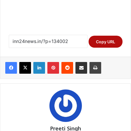
Copy URL
Facebook
X
LinkedIn
Pinterest
Reddit
Share via Email
Print
Preeti Singh