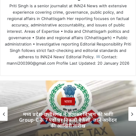
Priti Singh is a senior journalist at INN24 News with extensive
experience covering crime, governance, public policy, and
regional affairs in Chhattisgarh Her reporting focuses on factual
accuracy, administrative accountability, and issues of public
interest. Areas of Expertise • India and Chhattisgarh politics and
governance • State and regional affairs (Chhattisgarh) • Public
administration • Investigative reporting Editorial Responsibility Priti
Singh follows strict fact-checking and editorial standards and
adheres to INN24 News’ Editorial Policy.
Contact:
manni200390@gmail.com Profile Last Updated: 20 January 2026
भारत
मध्य प्रदेश-छत्तीसगढ़ में आयकर विभाग की भर्ती!
Group-C के 7 पदों पर निकली वैकेंसी, जानें आवेदन
की आखिरी तारीख