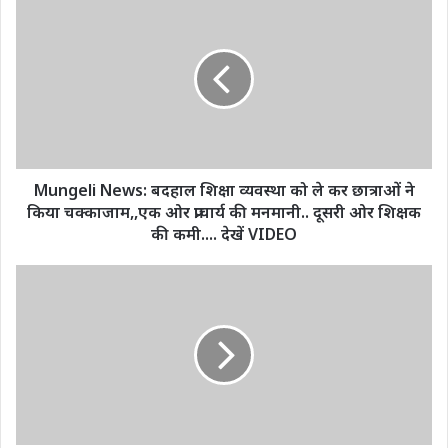
News:
बदहाल
शिक्षा
व्यवस्था
को
ले
कर
छात्राओं
ने
Mungeli News: बदहाल शिक्षा व्यवस्था को ले कर छात्राओं ने
किया
किया चक्काजाम,,एक ओर प्राचार्य की मनमानी.. दूसरी ओर शिक्षक
चक्काजाम,,एक
की कमी.... देखें VIDEO
ओर
प्राचार्य
CG
की
Election
मनमानी..
2023:
दूसरी
छत्‍तीसगढ़
ओर
में
शिक्षक
चुनाव
की
लड़ना
कमी....
नेताओं
देखें
को