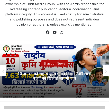
ownership of Orbit Media Group, with the Admin responsible for
overseeing content publication, editorial coordination, and
platform integrity. This account is used strictly for administrative
and publishing purposes and does not represent individual
opinion or authorship unless explicitly mentioned.
Facebook
YouTube
Instagram
Bilaspur News
10 अगस्त को राष्ट्रीय कृमि मुक्ति दिवस 7.63 लाख
बच्चों को खिलाई जाएगी दवा
Mungeli