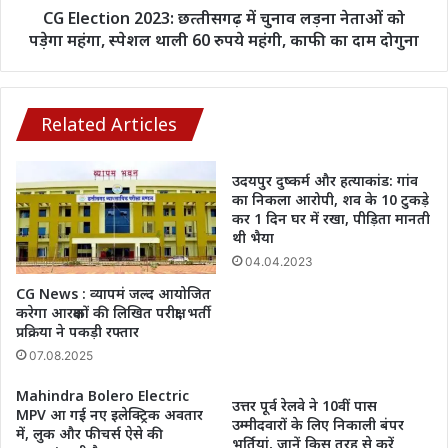
VIDEO
पड़ेगा
CG Election 2023: छत्‍तीसगढ़ में चुनाव लड़ना नेताओं को
महंगा,
पड़ेगा महंगा, स्पेशल थाली 60 रुपये महंगी, काफी का दाम दोगुना
स्पेशल
थाली
60
रुपये
Related Articles
महंगी,
काफी
उदयपुर दुष्‍कर्म और हत्‍याकांड: गांव
का
का निकला आरोपी, शव के 10 टुकड़े
दाम
कर 1 दिन घर में रखा, पीड़िता मानती
दोगुना
थी भैया
04.04.2023
CG News : व्यापमं जल्द आयोजित
करेगा आरक्षकों की लिखित परीक्षा, भर्ती
प्रक्रिया ने पकड़ी रफ्तार
07.08.2025
Mahindra Bolero Electric
उत्तर पूर्व रेलवे ने 10वीं पास
MPV आ गई नए इलेक्ट्रिक अवतार
उम्मीदवारों के लिए निकाली बंपर
में, लुक और फीचर्स ऐसे की
भर्तियां, जानें किस तरह से करें