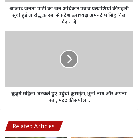
प्रत्याशियों
की
आजाद जनता पार्टी का जन अधिकार पत्र व प्रत्याशियों की पहली
पहली
सूची हुई जारी,,,,कोरबा से प्रदेश उपाध्यक्ष अमनदीप सिंह गिल
सूची
मैदान में
हुई
जारी,,,,कोरबा
बुजुर्ग
से
महिला
प्रदेश
भटकते
उपाध्यक्ष
हुए
अमनदीप
पहुंची
सिंह
कुसमुंडा,भूली
गिल
नाम
मैदान
और
में
अपना
पता,
बुजुर्ग महिला भटकते हुए पहुंची कुसमुंडा,भूली नाम और अपना
मदद
पता, मदद की अपील...
की
अपील...
Related Articles