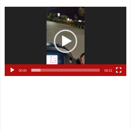
Video
Player
00:00
00:21