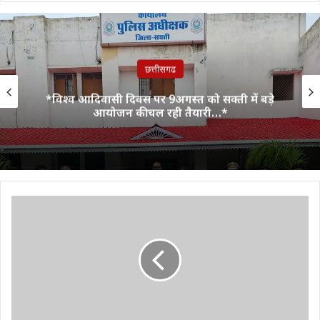
छत्तीसगढ
*विश्व आदिवासी दिवस पर 9अगस्त को सक्ती में बड़े
आयोजन की चल रही तैयारी…*
आजाद
जनता
पार्टी
का
जन
अधिकार
पत्र
व