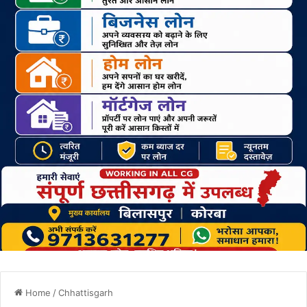
Home
/
Chhattisgarh