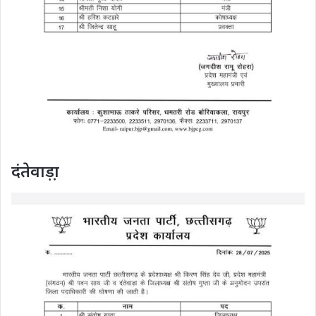
दंतेवाड़ा़