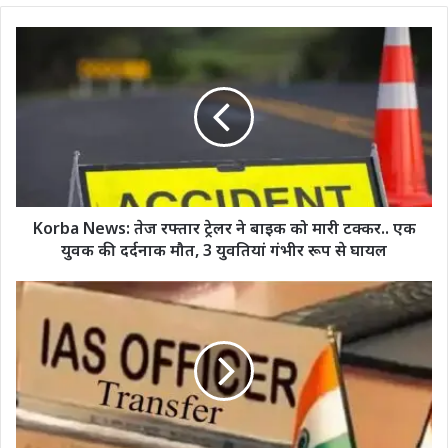
Korba
News:
तेज
रफ्तार
ट्रेलर
ने
बाइक
को
मारी
टक्कर..
Korba News: तेज रफ्तार ट्रेलर ने बाइक को मारी टक्कर.. एक
एक
युवक की दर्दनाक मौत, 3 युवतियां गंभीर रूप से घायल
युवक
की
IAS
दर्दनाक
Transfer
मौत,
:
3
2023
युवतियां
बैच
गंभीर
के
रूप
IAS
से
अधिकारियों