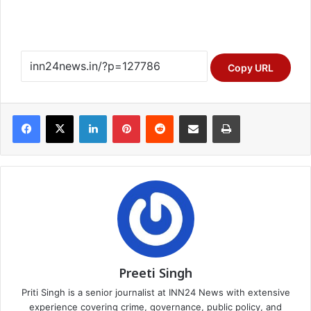
Copy URL
Facebook
X
LinkedIn
Pinterest
Reddit
Share via Email
Print
Preeti Singh
Priti Singh is a senior journalist at INN24 News with extensive
experience covering crime, governance, public policy, and