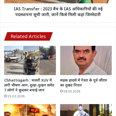
घायल
की
नई
IAS Transfer : 2023 बैच के IAS अधिकारियों की नई
पदस्थापना
पदस्थापना सूची जारी, जानें किसे मिली कहां जिम्मेदारी
सूची
जारी,
जानें
किसे
Related Articles
मिली
कहां
जिम्मेदारी
Chhattisgarh : चलती XUV में
सड़क हादसे में गेवरा के पूर्व जीएम
लगी भीषण आग, दूल्हा-दुल्हन समेत
का दुखद निधन
7 लोगों ने कूदकर बचाई जान
08.05.2026
23.03.2026