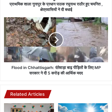
शाला
प्राथमिक शाला गुनापुर के प्रधान पाठक रघुनाथ राठौर हुए चयनित ,
गुनापुर
क्षेत्रवासियों ने दी बधाई
के
प्रधान
Flood
पाठक
in
रघुनाथ
Chhattisgarh:
राठौर
दंतेवाड़ा
हुए
बाढ़
चयनित
पीड़ितों
,
के
क्षेत्रवासियों
लिए
ने
MP
दी
सरकार
Flood in Chhattisgarh: दंतेवाड़ा बाढ़ पीड़ितों के लिए MP
बधाई
ने
सरकार ने दी 5 करोड़ की आर्थिक मदद
दी
5
करोड़
की
Related Articles
आर्थिक
मदद