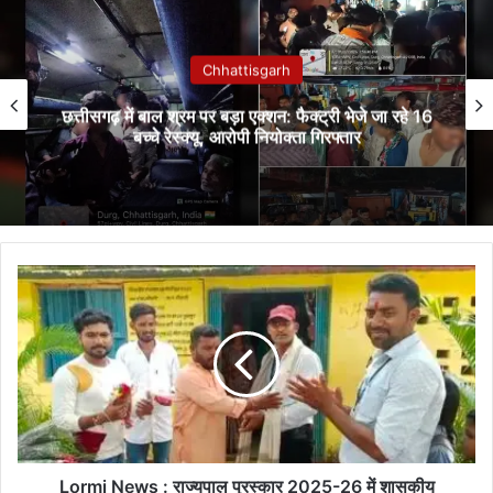
Chhattisgarh
छत्तीसगढ़ में बाल श्रम पर बड़ा एक्शन: फैक्ट्री भेजे जा रहे 16
बच्चे रेस्क्यू, आरोपी नियोक्ता गिरफ्तार
Lormi
News
:
राज्यपाल
पुरस्कार
2025-
26
में
शासकीय
प्राथमिक
Lormi News : राज्यपाल पुरस्कार 2025-26 में शासकीय