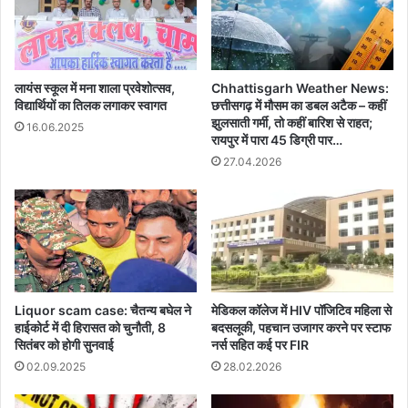
लायंस स्कूल में मना शाला प्रवेशोत्सव,
Chhattisgarh Weather News:
विद्यार्थियों का तिलक लगाकर स्वागत
छत्तीसगढ़ में मौसम का डबल अटैक – कहीं
झुलसाती गर्मी, तो कहीं बारिश से राहत;
16.06.2025
रायपुर में पारा 45 डिग्री पार…
27.04.2026
Liquor scam case: चैतन्य बघेल ने
मेडिकल कॉलेज में HIV पॉजिटिव महिला से
हाईकोर्ट में दी हिरासत को चुनौती, 8
बदसलूकी, पहचान उजागर करने पर स्टाफ
सितंबर को होगी सुनवाई
नर्स सहित कई पर FIR
02.09.2025
28.02.2026