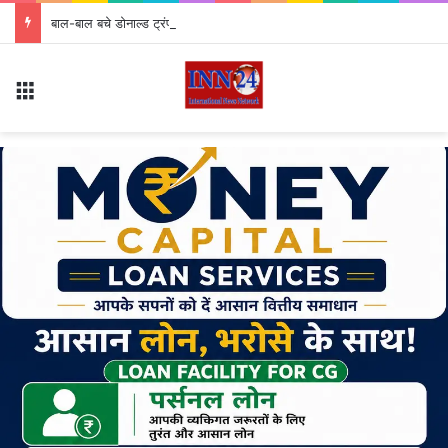
बाल-बाल बचे डोनाल्ड ट्रंप! पैसेंजर प्लेन के बेहद करीब पहुंचा हेलीकॉप्टर, VIDEO देख थम जाएंगी सांसें
Menu