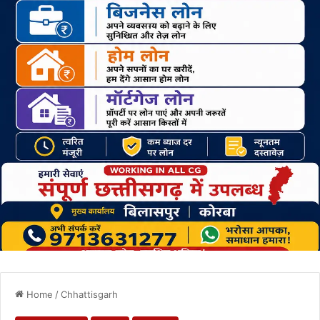
Home
/
Chhattisgarh