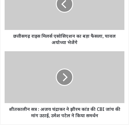
का
बड़ा
फैसला,
चावल
अयोध्या
भेजेंगे
छत्तीसगढ़ राइस मिलर्स एसोसिएशन का बड़ा फैसला, चावल
अयोध्या भेजेंगे
शीतकालीन
सत्र
:
अजय
चंद्राकर
ने
झीरम
कांड
की
CBI
शीतकालीन सत्र : अजय चंद्राकर ने झीरम कांड की CBI जांच की
जांच
मांग उठाई, उमेश पटेल ने किया समर्थन
की
मांग