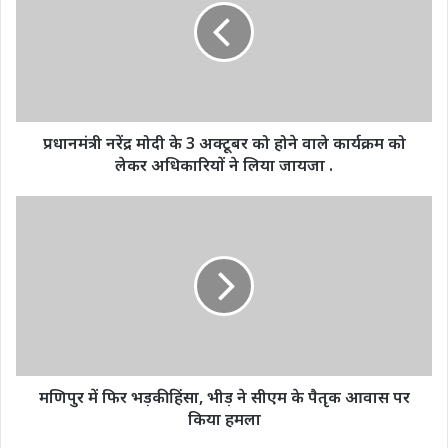
के
3
अक्टूबर
को
होने
वाले
कार्यक्रम
प्रधानमंत्री नरेंद्र मोदी के 3 अक्टूबर को होने वाले कार्यक्रम को
को
लेकर अधिकारियों ने लिया जायजा .
लेकर
अधिकारियों
मणिपुर
ने
में
लिया
फिर
जायजा
भड़की
.
हिंसा,
भीड़
ने
सीएम
के
पैतृक
मणिपुर में फिर भड़की हिंसा, भीड़ ने सीएम के पैतृक आवास पर
आवास
किया हमला
पर