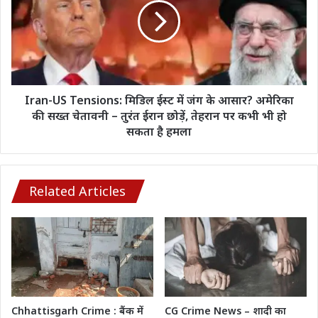
की
:
मौके
मिडिल
पर
ईस्ट
मौत
में
जंग
के
आसार?
Iran-US Tensions​: मिडिल ईस्ट में जंग के आसार? अमेरिका
अमेरिका
की सख्त चेतावनी – तुरंत ईरान छोड़ें, तेहरान पर कभी भी हो
की
सकता है हमला
सख्त
चेतावनी
–
तुरंत
Related Articles
ईरान
छोड़ें,
तेहरान
पर
कभी
भी
हो
सकता
Chhattisgarh Crime : बैंक में
CG Crime News – शादी का