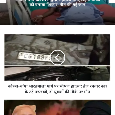
को बनाया शिकार; तीन की गई जान
कोरबा-
चांपा
भारतमाला
मार्ग
पर
भीषण
हादसा:
तेज
रफ्तार
कार
कोरबा-चांपा भारतमाला मार्ग पर भीषण हादसा: तेज रफ्तार कार
के
के उड़े परखच्चे, दो युवकों की मौके पर मौत
उड़े
परखच्चे,
Iran-
दो
US
युवकों
Tensions​