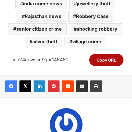
india crime news
jewellery theft
Rajasthan news
Robbery Case
senior citizen crime
shocking robbery
silver theft
village crime
Copy URL
Facebook
X
LinkedIn
Pinterest
Reddit
Share via Email
Print