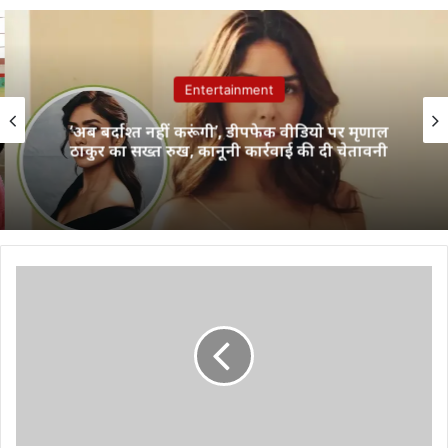
Entertainment
‘अब बर्दाश्त नहीं करूंगी’, डीपफेक वीडियो पर मृणाल
ठाकुर का सख्त रुख, कानूनी कार्रवाई की दी चेतावनी
Raipur
News:
मध्य
प्रदेश
में
हत्या
के
आरोपित
को