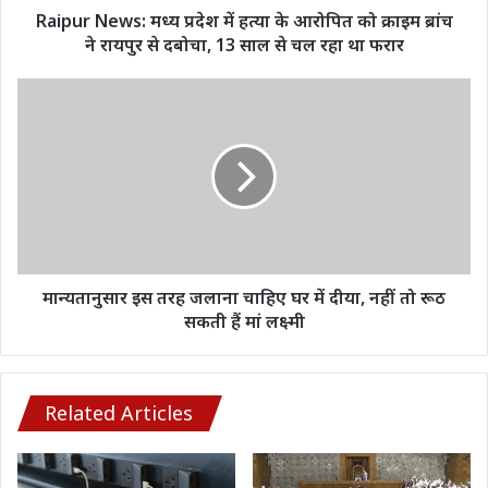
क्राइम
Raipur News: मध्य प्रदेश में हत्या के आरोपित को क्राइम ब्रांच
ब्रांच
ने रायपुर से दबोचा, 13 साल से चल रहा था फरार
ने
रायपुर
मान्यतानुसार
से
इस
दबोचा,
तरह
13
जलाना
साल
चाहिए
से
घर
चल
में
रहा
दीया,
था
नहीं
फरार
तो
मान्यतानुसार इस तरह जलाना चाहिए घर में दीया, नहीं तो रूठ
रूठ
सकती हैं मां लक्ष्मी
सकती
हैं
मां
लक्ष्मी
Related Articles