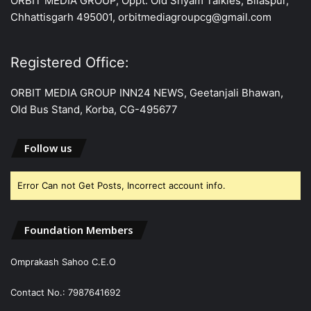
ORBIT MEDIA GROUP, Oppt. Old Shyam Talkies, Bilaspur,
Chhattisgarh 495001, orbitmediagroupcg@gmail.com
Registered Office:
ORBIT MEDIA GROUP INN24 NEWS, Geetanjali Bhawan,
Old Bus Stand, Korba, CG-495677
Follow us
Error Can not Get Posts, Incorrect account info.
Foundation Members
Omprakash Sahoo C.E.O
Contact No.: 7987641692