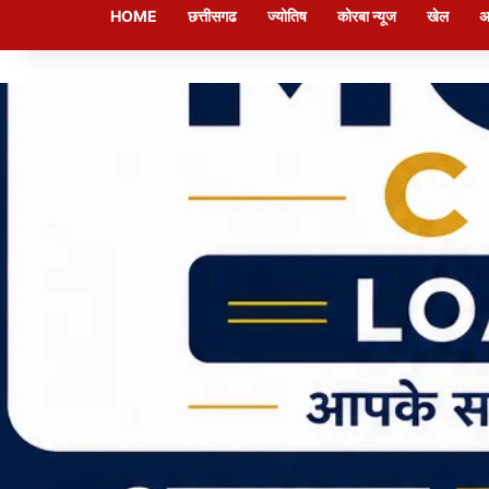
HOME
छत्तीसगढ
ज्योतिष
कोरबा न्यूज
खेल
अ