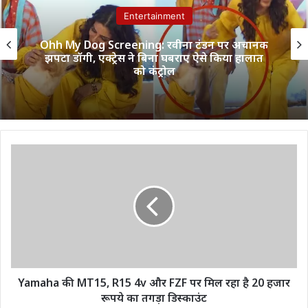
Entertainment
Ohh My Dog Screening: रवीना टंडन पर अचानक
झपटा डॉगी, एक्ट्रेस ने बिना घबराए ऐसे किया हालात
को कंट्रोल
Yamaha
की
MT15,
R15
4v
और
FZF
पर
मिल
रहा
Yamaha की MT15, R15 4v और FZF पर मिल रहा है 20 हजार
है
रूपये का तगड़ा डिस्काउंट