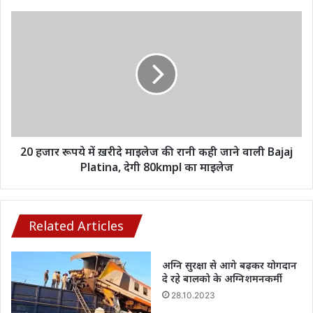
20
हजार
20
रूपये
हजार
का
रूपये
तगड़ा
में
डिस्काउंट
ख़रीदे
माइलेज
की
रानी
कही
जाने
20 हजार रूपये में ख़रीदे माइलेज की रानी कही जाने वाली Bajaj
वाली
Platina, देगी 80kmpl का माइलेज
Bajaj
Platina,
देगी
80kmpl
Related Articles
का
माइलेज
अग्नि सुरक्षा से आगे बढ़कर योगदान
दे रहे बालको के अग्निशमनकर्मी
28.10.2023