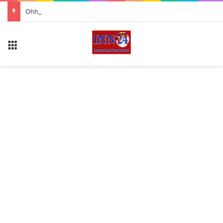
Ohh My Dog Screening: रवीना टंडन पर अचानक झपटा डॉगी, एक्ट्रेस ने बिना घबराए ऐसे किया हालात को कंट्रोल
Menu