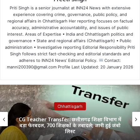
Priti Singh is a senior journalist at INN24 News with extensive
experience covering crime, governance, public policy, and
regional affairs in Chhattisgarh Her reporting focuses on factual
accuracy, administrative accountability, and issues of public
interest. Areas of Expertise • India and Chhattisgarh politics and
governance • State and regional affairs (Chhattisgarh) • Public
administration • Investigative reporting Editorial Responsibility Priti
Singh follows strict fact-checking and editorial standards and
adheres to INN24 News’ Editorial Policy.
Contact:
manni200390@gmail.com Profile Last Updated: 20 January 2026
Chhattisgarh
CG Teacher Transfer: छत्तीसगढ़ शिक्षा विभाग में
बड़ा फेरबदल, 700 शिक्षकों के तबादले; जारी हुई जंबो
लिस्ट