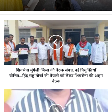
शिवसेना
मुंगेली
जिला
की
बैठक
संपन्न,
नई
नियुक्तियाँ
घोषित...हिंदू
राष्ट्र
शिवसेना मुंगेली जिला की बैठक संपन्न, नई नियुक्तियाँ
मोर्चा
घोषित...हिंदू राष्ट्र मोर्चा की तैयारी को लेकर शिवसेना की अहम
की
बैठक
तैयारी
को
कामयाबी
लेकर
का
शिवसेना
सफरनामा
की
:
अहम
फ़िल्म