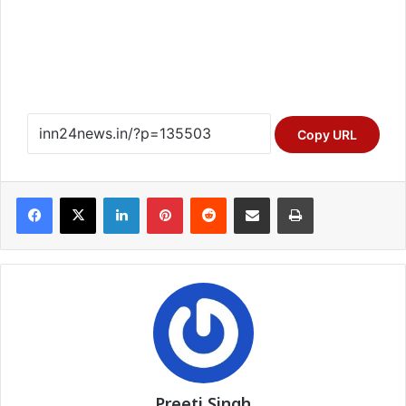
Copy URL
Facebook
X
LinkedIn
Pinterest
Reddit
Share via Email
Print
Preeti Singh