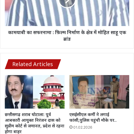
बैठक
निर्माण
के
क्षेत्र
में
मोहित
कामयाबी का सफरनामा : फ़िल्म निर्माण के क्षेत्र में मोहित साहू एक
साहू
ब्रांड
एक
ब्रांड
Related Articles
छत्तीसगढ़ शराब घोटाला: पूर्व
एसईसीएल कर्मी ने लगाई
आबकारी आयुक्त निरंजन दास को
फांसी,पुलिस पहुंची मौके पर..
सुप्रीम कोर्ट से जमानत, प्रदेश से रहना
01.02.2026
होगा बाहर