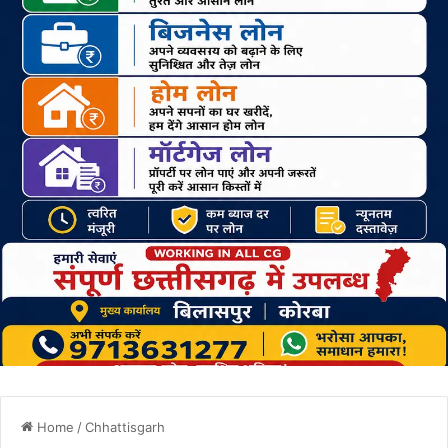
Home
/
Chhattisgarh