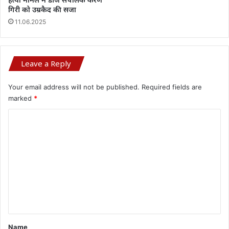
गिरी को उम्रकैद की सजा
11.06.2025
Leave a Reply
Your email address will not be published.
Required fields are
marked
*
C
o
m
m
e
n
t
*
Name