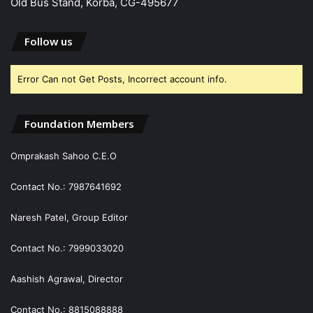
Old Bus Stand, Korba, CG-495677
Follow us
Error Can not Get Posts, Incorrect account info.
Foundation Members
Omprakash Sahoo C.E.O
Contact No.: 7987641692
Naresh Patel, Group Editor
Contact No.: 7999033020
Aashish Agrawal, Director
Contact No.: 8815088888