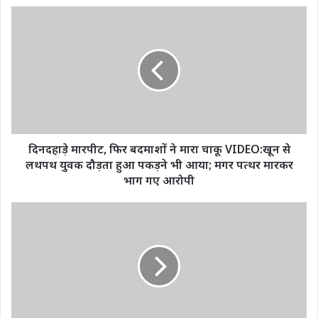
दिनदहाड़े
मारपीट,
फिर
बदमाशों
ने
मारा
चाकू
VIDEO:खून
से
लथपथ
दिनदहाड़े मारपीट, फिर बदमाशों ने मारा चाकू VIDEO:खून से
युवक
लथपथ युवक दौड़ता हुआ पकड़ने भी आया; मगर पत्थर मारकर
दौड़ता
भाग गए आरोपी
हुआ
पकड़ने
रायपुर
भी
में
आया;
हादसा:ट्रेन
मगर
से
पत्थर
टकरा
मारकर
गया
भाग
ट्रैक्टर,
गए
पटरियों