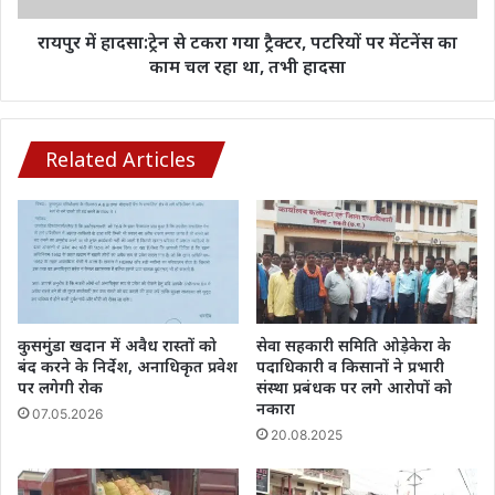
आरोपी
पर
मेंटनेंस
रायपुर में हादसा:ट्रेन से टकरा गया ट्रैक्टर, पटरियों पर मेंटनेंस का
का
काम चल रहा था, तभी हादसा
काम
चल
रहा
था,
Related Articles
तभी
हादसा
कुसमुंडा खदान में अवैध रास्तों को
सेवा सहकारी समिति ओड़ेकेरा के
बंद करने के निर्देश, अनाधिकृत प्रवेश
पदाधिकारी व किसानों ने प्रभारी
पर लगेगी रोक
संस्था प्रबंधक पर लगे आरोपों को
नकारा
07.05.2026
20.08.2025