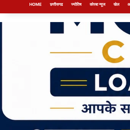
HOME
छत्तीसगढ
ज्योतिष
कोरबा न्यूज
खेल
अ