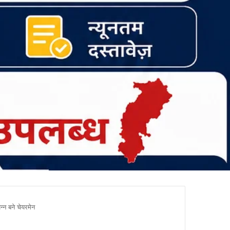
न्न बने चेयरमेन