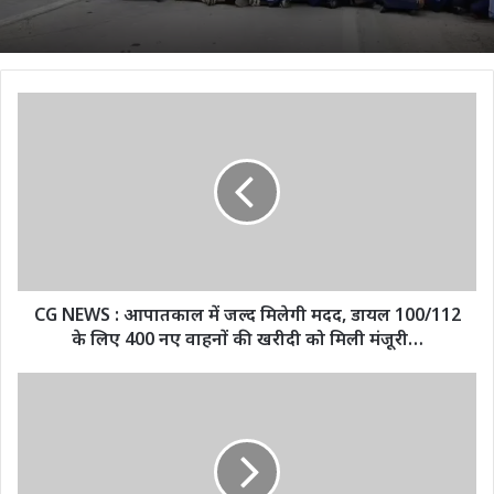
CG
NEWS
:
आपातकाल
में
जल्द
मिलेगी
मदद,
डायल
100/112
CG NEWS : आपातकाल में जल्द मिलेगी मदद, डायल 100/112
के
के लिए 400 नए वाहनों की खरीदी को मिली मंजूरी…
लिए
400
पूर्व
नए
WWE
वाहनों
चैंपियन
की
विंडहैम
खरीदी
रोटुंडा