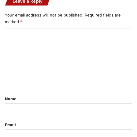
Leave a Reply
Your email address will not be published.
Required fields are
marked
*
C
o
m
m
e
n
t
*
Name
Email