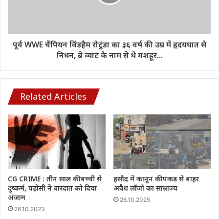
को
का
मिली
३६
मंजूरी…
वर्ष
की
उम्र
पूर्व WWE चैंपियन विंडहैम रोटुंडा का ३६ वर्ष की उम्र में हृदयघात से
में
निधन, ब्रे व्याट के नाम से थे मशहूर...
हृदयघात
से
निधन,
ब्रे
Related Articles
व्याट
के
नाम
से
थे
मशहूर...
CG CRIME : तीन साल की बच्ची से
हसौद में कानून की पकड़ से बाहर
दुष्कर्म, पड़ोसी ने वारदात को दिया
अवैध लॉजों का साम्राज्य
अंजाम
26.10.2025
26.10.2023