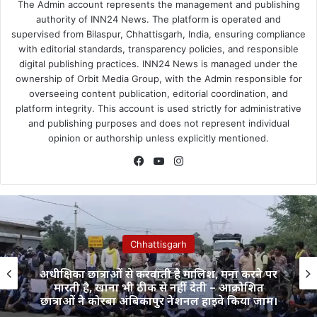
The Admin account represents the management and publishing
authority of INN24 News. The platform is operated and
supervised from Bilaspur, Chhattisgarh, India, ensuring compliance
with editorial standards, transparency policies, and responsible
digital publishing practices. INN24 News is managed under the
ownership of Orbit Media Group, with the Admin responsible for
overseeing content publication, editorial coordination, and
platform integrity. This account is used strictly for administrative
and publishing purposes and does not represent individual
opinion or authorship unless explicitly mentioned.
Facebook
YouTube
Instagram
Chhattisgarh
अधीक्षिका छात्राओं से करवाती है मालिश, मना करने पर
मारती है, खाना भी ठीक से नहीं देती – आक्रोशित
छात्राओं ने कोरबा अंबिकापुर नेशनल हाइवे किया जाम।