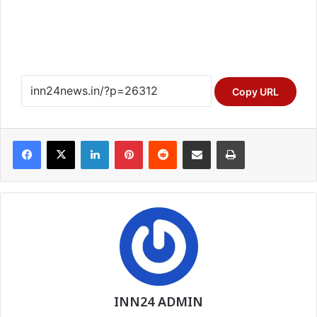
Copy URL
Facebook
X
LinkedIn
Pinterest
Reddit
Share via Email
Print
INN24 ADMIN