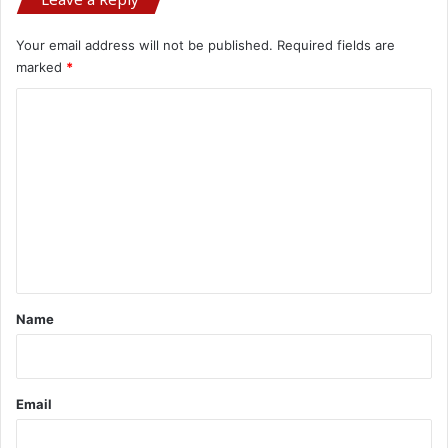
Your email address will not be published.
Required fields are
marked
*
C
o
m
m
e
n
t
*
Name
Email