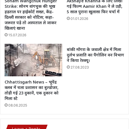
Sonam Wangchuk Hunger
Akshaye Khanna के लिए लिखी
Strike: सोनम वांगचुक की भूख
गई फिल्म Aamir Khan ने ले उड़ी,
हड़ताल पर हाईकोर्ट सख्त, केंद्र-
5 साल पुराना खुलासा फिर चर्चा में
दिल्ली सरकार को नोटिस; कहा-
01.01.2026
जरूरत पड़े तो अस्पताल ले जाकर
खिलाएं खाना
15.07.2026
बांकी मोंगरा के जवाली क्षेत्र में मिला
दुर्लभ प्रजाति का पैंगोलिन वन विभाग
ने किया रेस्क्यू।
27.08.2023
Chhattisgarh News – भूपेंद्र
क्लब में चला प्रशासन का बुल्डोजर,
तोड़ी गईं 23 दुकानें, एक दुकान को
मिला स्टे
08.06.2025
Leave a Reply