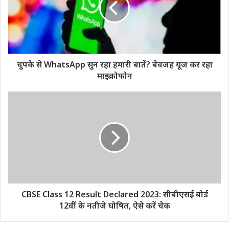
रहा
हमारी
बातें?
बेवजह
यूज
कर
चुपके से WhatsApp सुन रहा हमारी बातें? बेवजह यूज कर रहा
रहा
माइक्रोफोन
माइक्रोफोन
CBSE
Class
12
Result
Declared
2023:
सीबीएसई
बोर्ड
12वीं
के
CBSE Class 12 Result Declared 2023: सीबीएसई बोर्ड
नतीजे
12वीं के नतीजे घोषित, ऐसे करें चेक
घोषित,
ऐसे