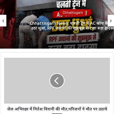
Chhattisgarh
Chhattisgarh News: चलती ट्रेन में AC कोच के नीचे
उठा धुआं, RPF जवानों की सूझबूझ से टला बड़ा हादसा
जेल
अभिरक्षा
में
नितेश
विरानी
की
मौत,परिजनों
ने
मौत
पर
जेल अभिरक्षा में नितेश विरानी की मौत,परिजनों ने मौत पर उठाये
उठाये