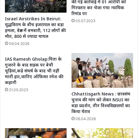
की गई कार्रवाई में 01 आरोपी को
गिरफ्तार कर भेजा गया न्यायिक
रिमांड पर
Israel Airstrikes In Beirut:
05.07.2023
युद्धविराम के बीच इजरायल का बड़ा
हमला, बेरूत में बमबारी, 112 लोगों की
मौत, 800 से ज्यादा घायल
09.04.2026
IAS Ramesh Gholap:पिता के
गुजरने के बाद सड़क पर बेची
चूड़ियां,कड़े संघर्ष के बाद भी नहीं
मानी हार,जानिए ऑफिसर रमेश की
कहानी
21.05.2023
Chhattisgarh News : छात्रसंघ
चुनाव की मांग को लेकर NSUI का
बड़ा प्रदर्शन, तीन विश्वविद्यालयों का
किया घेराव
06.04.2026