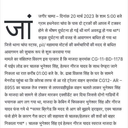
जां
जगीर चाम्पा – दिनांक 20 मार्च 2023 के शाम 5:00 बजे
ग्राम हथनेवरा चांपा के पास दो ट्रकों की आपस में टक्कर
होने से भीषण दुर्घटना हो गई थी मार्ग अवरुद्ध हो गया था*l
सड़क दुर्घटना की वजह से आवागमन बाधित हो गया था
जिसे थाना चांपा स्टाफ, pil/ महामाया मोटर्स की कर्मचारियों की मदद से बाधित
आवागमन को सुचारू रूप से शुरू करवाया गया
मामले का संक्षितप्त विवरण इस प्रकार है कि माजदा क्रमांक CG-11-BD-1178
में पाईप लोड कर चालक भुनेश्वर सिंह, हेल्फर नीरज यादव के साथ पेण्ड्रा जाने
निकला था रात करीब 01:00 बजे के. के. ढाबा विकास सिंह के घर के सामने
मेनरोड पहुंचा था कि कोरबा तरफ से आ रहे ट्रेलर वाहन क्रमांक CG12- AR –
8955 का चालक तेज रफ्तार से लापरवाहीपूर्वक वाहन चलाते लाकर भुनेश्वर सिंह
के माजदा को सामने से ठोकर मारकर एक्सीडेंट कर दिया जिससे दोनो गाडियों में
भयानक आग लग गया था, माजदा के केबिन में चिपककर भुनेश्वर सिंह और नीरज
यादव फंस गये थे *फायर ब्रिगेड कि मदद से आग को बुझाये ड्राइवर, एवम चालक
फंसे होने के कारण गैस कटर की सहायता से चालक/हेलफर की शवों को बाहर
निकाला गया*। चालक भुनेश्वर सिंह एवं हेल्फर नीरज यादव स्वराज माजदा के