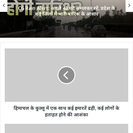
CG Rain Alert: अगले 48 घंटे संभलकर रहें, प्रदेश के
कई जिलों में भारी बारिश के आसार
हिमाचल
के
कुल्लू
में
एक
साथ
कई
इमारतें
ढही,
कई
हिमाचल के कुल्लू में एक साथ कई इमारतें ढही, कई लोगों के
लोगों
हताहत होने की आशंका
के
हताहत
CG
होने
Election