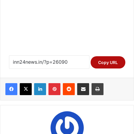
Copy URL
Facebook
X
LinkedIn
Pinterest
Reddit
Share via Email
Print