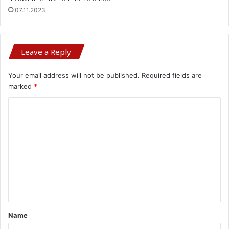
07.11.2023
Leave a Reply
Your email address will not be published.
Required fields are
marked
*
C
o
m
m
e
n
t
*
Name