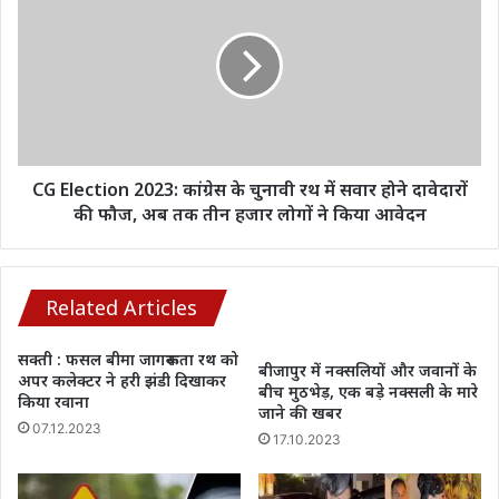
की
2023:
आशंका
कांग्रेस
के
चुनावी
रथ
में
सवार
होने
CG Election 2023: कांग्रेस के चुनावी रथ में सवार होने दावेदारों
दावेदारों
की फौज, अब तक तीन हजार लोगों ने किया आवेदन
की
फौज,
अब
तक
Related Articles
तीन
हजार
सक्ती : फसल बीमा जागरूकता रथ को
बीजापुर में नक्सलियों और जवानों के
लोगों
अपर कलेक्टर ने हरी झंडी दिखाकर
बीच मुठभेड़, एक बड़े नक्सली के मारे
ने
किया रवाना
जाने की खबर
किया
07.12.2023
17.10.2023
आवेदन