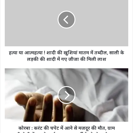
या
आत्महत्या
!
शादी
की
खुशियां
मातम
में
तब्दील,
हत्या या आत्महत्या ! शादी की खुशियां मातम में तब्दील, साली के
साली
लड़की की शादी में गए जीजा की मिली लाश
के
लड़की
कोरबा
की
:
शादी
करंट
में
की
गए
चपेट
जीजा
में
की
आने
मिली
से
लाश
मजदूर
की
कोरबा : करंट की चपेट में आने से मजदूर की मौत, ग्राम