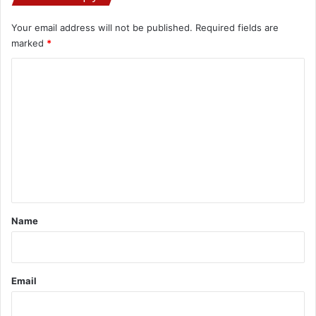
Your email address will not be published.
Required fields are
marked
*
C
o
m
m
e
n
t
*
Name
Email