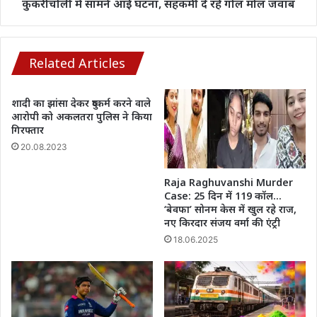
मौत,
कुकरीचोली में सामने आई घटना, सहकर्मी दे रहे गोल मोल जवाब
ग्राम
कुकरीचोली
में
सामने
Related Articles
आई
घटना,
शादी का झांसा देकर दुष्कर्म करने वाले
सहकर्मी
आरोपी को अकलतरा पुलिस ने किया
दे
गिरफ्तार
रहे
20.08.2023
गोल
मोल
जवाब
Raja Raghuvanshi Murder
Case: 25 दिन में 119 कॉल…
‘बेवफा’ सोनम केस में खुल रहे राज,
नए किरदार संजय वर्मा की एंट्री
18.06.2025