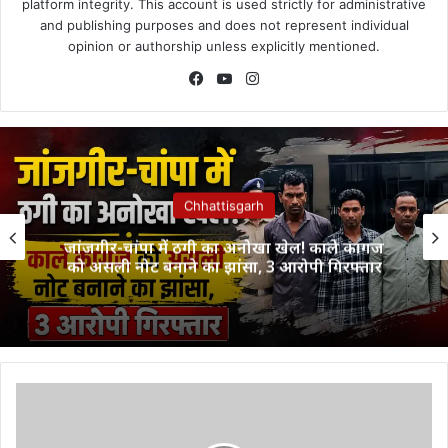
platform integrity. This account is used strictly for administrative
and publishing purposes and does not represent individual
opinion or authorship unless explicitly mentioned.
Facebook
YouTube
Instagram
Chhattisgarh
जांजगीर-चांपा में ठगी का अनोखा खेल! काले कागज
को असली नोट बनाने का झांसा, 3 आरोपी गिरफ्तार
Cgbse
10th
Result