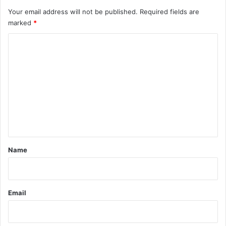
Your email address will not be published.
Required fields are
marked
*
C
o
m
m
e
n
t
*
Name
Email