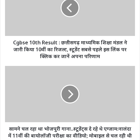
:
छत्तीसगढ़
माध्यमिक
शिक्षा
मंडल
ने
जारी
Cgbse 10th Result : छत्तीसगढ़ माध्यमिक शिक्षा मंडल ने
किया
जारी किया 10वीं का रिजल्ट, स्टूडेंट सबसे पहले इस लिंक पर
10वीं
क्लिक कर जानें अपना परिणाम
का
रिजल्ट,
सामने
स्टूडेंट
चल
सबसे
रहा
पहले
था
इस
भोजपुरी
लिंक
गाना..स्टूडेंट्स
पर
दे
क्लिक
रहे
कर
थे
जानें
एग्जाम:नालंदा
सामने चल रहा था भोजपुरी गाना..स्टूडेंट्स दे रहे थे एग्जाम:नालंदा
अपना
में
में 11वीं की बायोलॉजी परीक्षा का वीडियो; मोबाइल से चल रही थी
परिणाम