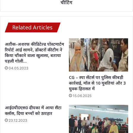
11वीं
चीटिंग
की
बायोलॉजी
परीक्षा
का
Related Articles
वीडियो;
मोबाइल
अतीक-अशरफ की डिटेल्ड पोस्टमार्टम
से
रिपोर्ट आईं सामने, डॉक्टरों की टीम ने
चल
किया चौंकाने वाला खुलासा, बताया
रही
पहली गोली…
थी
04.05.2023
चीटिंग
CG – स्पा सेंटर्स पर पुलिस की बड़ी
कार्रवाई, मॉल से 10 युवतियां और 3
युवक हिरासत में
15.06.2025
आई0पी0एस0 दीपका में आया सैंटा
क्लॉस, दिया बच्चों को ऊपहार
23.12.2023