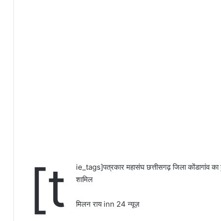
[t
ie_tags]पत्रकार महासंघ छत्तीसगढ़ जिला कोंडागांव का हु
शामिल
मिलन राय inn 24 न्यूज़