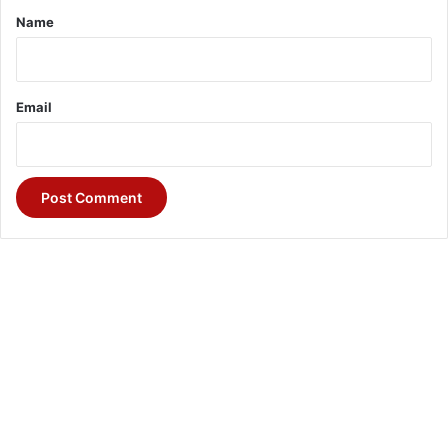
*
Name
Email