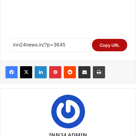
Copy URL
Facebook
X
LinkedIn
Pinterest
Reddit
Share via Email
Print
INN24 ADMIN