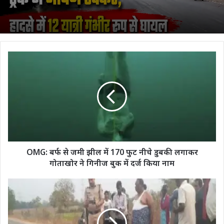
OMG:
बर्फ
से
जमी
झील
में
170
फुट
नीचे
डुबकी
OMG: बर्फ से जमी झील में 170 फुट नीचे डुबकी लगाकर
लगाकर
गोताखोर ने गिनीज बुक में दर्ज किया नाम
गोताखोर
ने
कोरबा
गिनीज
:
बुक
बाइक
में
सवार
दर्ज