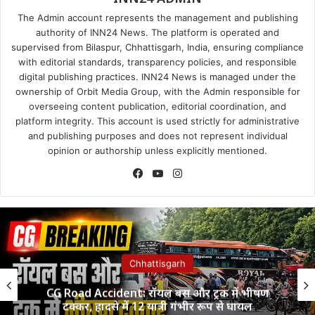
The Admin account represents the management and publishing
authority of INN24 News. The platform is operated and
supervised from Bilaspur, Chhattisgarh, India, ensuring compliance
with editorial standards, transparency policies, and responsible
digital publishing practices. INN24 News is managed under the
ownership of Orbit Media Group, with the Admin responsible for
overseeing content publication, editorial coordination, and
platform integrity. This account is used strictly for administrative
and publishing purposes and does not represent individual
opinion or authorship unless explicitly mentioned.
Facebook
YouTube
Instagram
Chhattisgarh
नारी शक्ति महिला मंडल द्वारा धूमधाम से मनाया गया
सावन उत्सव