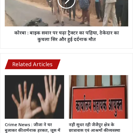
पर
किया
चढ़ा
नाम
ट्रैक्टर
का
पहिया,
ठेकेदार
कोरबा : बाइक सवार पर चढ़ा ट्रैक्टर का पहिया, ठेकेदार का
का
कुचला सिर और हुई दर्दनाक मौत
कुचला
सिर
और
हुई
Related Articles
दर्दनाक
मौत
Crime News : जीजा ने घर
नही सुधर रही जैजैपुर क्षेत्र के
बुलाकर की शर्मनाक हरकत, जूस में
छात्रावास एवं आश्रमों की व्यवस्था