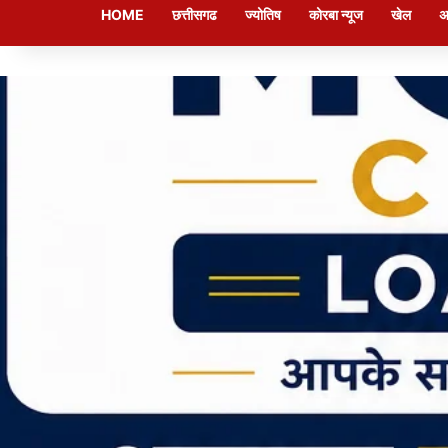
HOME
छत्तीसगढ
ज्योतिष
कोरबा न्यूज
खेल
अ