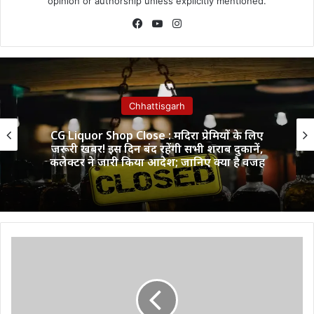
opinion or authorship unless explicitly mentioned.
Facebook
YouTube
Instagram
Chhattisgarh
CG Liquor Shop Close : मदिरा प्रेमियों के लिए
जरूरी खबर! इस दिन बंद रहेंगी सभी शराब दुकानें,
कलेक्टर ने जारी किया आदेश; जानिए क्या है वजह
ज्वेलर्स
में
हुए
उठाईगिरी
व