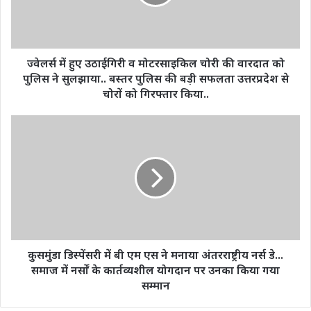
मोटरसाइकिल
चोरी
की
वारदात
को
ज्वेलर्स में हुए उठाईगिरी व मोटरसाइकिल चोरी की वारदात को
पुलिस
पुलिस ने सुलझाया.. बस्तर पुलिस की बड़ी सफलता उत्तरप्रदेश से
ने
चोरों को गिरफ्तार किया..
सुलझाया..
बस्तर
कुसमुंडा
पुलिस
डिस्पेंसरी
की
में
बड़ी
बी
सफलता
एम
उत्तरप्रदेश
एस
से
ने
चोरों
मनाया
को
अंतरराष्ट्रीय
गिरफ्तार
नर्स
कुसमुंडा डिस्पेंसरी में बी एम एस ने मनाया अंतरराष्ट्रीय नर्स डे...
किया..
डे...
समाज में नर्सों के कार्तव्यशील योगदान पर उनका किया गया
समाज
सम्मान
में
नर्सों