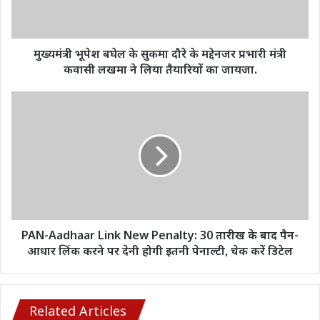
के
मद्देनजर
प्रभारी
मंत्री
मुख्यमंत्री भूपेश बघेल के सुकमा दौरे के मद्देनजर प्रभारी मंत्री
कवासी
कवासी लखमा ने लिया तैयारियों का जायजा.
लखमा
ने
PAN-
लिया
Aadhaar
तैयारियों
Link
का
New
जायजा.
Penalty:
30
तारीख
के
बाद
पैन-
PAN-Aadhaar Link New Penalty: 30 तारीख के बाद पैन-
आधार
आधार लिंक करने पर देनी होगी इतनी पेनाल्टी, चेक करें डिटेल
लिंक
करने
पर
देनी
Related Articles