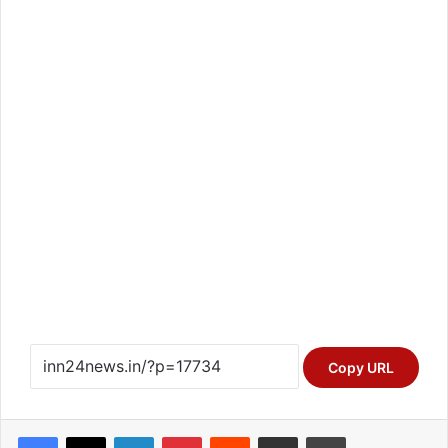
Copy URL
Facebook
X
LinkedIn
Pinterest
Reddit
Share via Email
Print