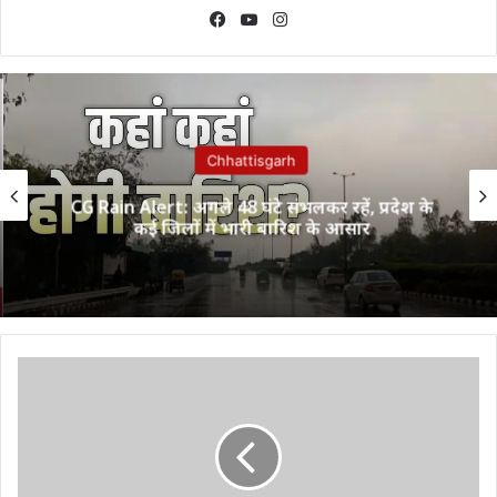
Facebook
YouTube
Instagram
Chhattisgarh
CG Rain Alert: अगले 48 घंटे संभलकर रहें, प्रदेश के
कई जिलों में भारी बारिश के आसार
मुख्यमंत्री
भूपेश
बघेल
के
सुकमा
दौरे