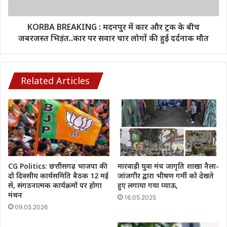
नजर
ट्रक
के
बीच
KORBA BREAKING : मदनपुर में कार और ट्रक के बीच
जबरजस्त
जबरजस्त भिड़ंत..कार पर सवार चार लोगों की हुई दर्दनाक मौत
भिड़ंत..कार
पर
सवार
चार
Related Articles
लोगों
की
हुई
दर्दनाक
मौत
CG Politics: छत्तीसगढ़ भाजपा की
मारवाड़ी युवा मंच जागृति शाखा नैला-
दो दिवसीय कार्यसमिति बैठक 12 मई
जांजगीर द्वारा भीषण गर्मी को देखते
से, संगठनात्मक कार्यक्रमों पर होगा
हुए लगाया गया प्याऊ,
मंथन
16.05.2025
09.05.2026