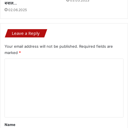
03.03.2023
बवाल…
02.06.2025
Leave a Reply
Your email address will not be published.
Required fields are
marked
*
C
o
m
m
e
n
t
*
Name