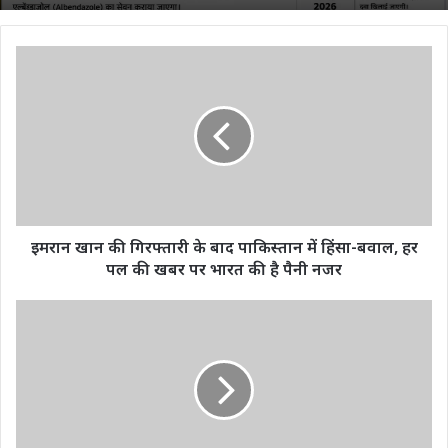
इमरान
खान
की
गिरफ्तारी
के
बाद
पाकिस्तान
में
हिंसा-
बवाल,
इमरान खान की गिरफ्तारी के बाद पाकिस्तान में हिंसा-बवाल, हर
हर
पल की खबर पर भारत की है पैनी नजर
पल
की
KORBA
खबर
BREAKING
पर
:
भारत
मदनपुर
की
में
है
कार
पैनी
और