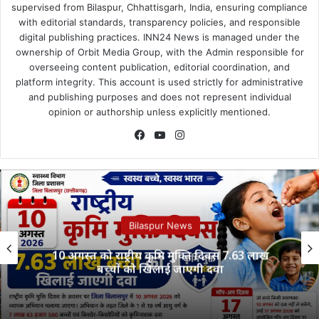
supervised from Bilaspur, Chhattisgarh, India, ensuring compliance
with editorial standards, transparency policies, and responsible
digital publishing practices. INN24 News is managed under the
ownership of Orbit Media Group, with the Admin responsible for
overseeing content publication, editorial coordination, and
platform integrity. This account is used strictly for administrative
and publishing purposes and does not represent individual
opinion or authorship unless explicitly mentioned.
Facebook
YouTube
Instagram
Bilaspur News
10 अगस्त को राष्ट्रीय कृमि मुक्ति दिवस 7.63 लाख
बच्चों को खिलाई जाएगी दवा