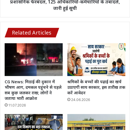
125
प्रशासनिक फेरबदल, 125 अधिकारियों-कर्मचारियों के तबादले,
मौत
अधिकारियों-
जारी हुई सूची
कर्मचारियों
के
तबादले,
जारी
Related Articles
हुई
सूची
CG News: मिठाई की दुकान में
श्रमिकों के बच्चों की पढ़ाई का खर्च
भीषण आग, दमकल पहुंचने से पहले
उठाएगी साय सरकार, इस तारीख तक
सब कुछ जलकर राख; लोगों ने
करें आवेदन
जताया भारी आक्रोश
24.06.2026
11.07.2026