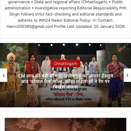
governance • State and regional affairs (Chhattisgarh) • Public
administration • Investigative reporting Editorial Responsibility Priti
Singh follows strict fact-checking and editorial standards and
adheres to INN24 News’ Editorial Policy.
Contact:
manni200390@gmail.com Profile Last Updated: 20 January 2026
Chhattisgarh
CM साय की बड़ी सौगात: छत्तीसगढ़ का अपना हैंडलूम
ब्रांड ‘कोशल फैब’ लॉन्च, सरेंडर महिलाओं ने रैंप पर
बिखेरा जलवा
बड़ी
खबर