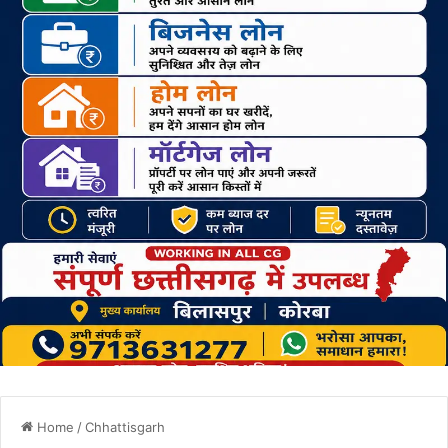
Home
/
Chhattisgarh