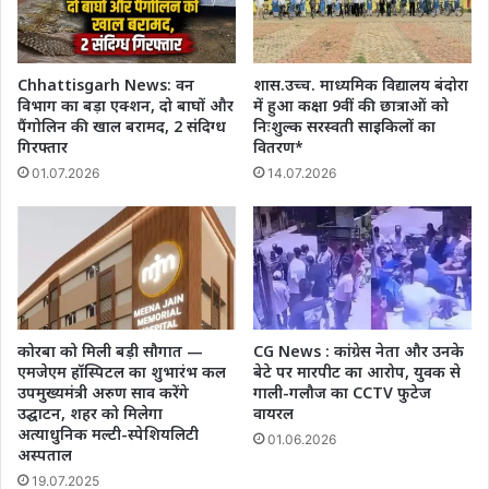
Chhattisgarh News: वन
शास.उच्च. माध्यमिक विद्यालय बंदोरा
विभाग का बड़ा एक्शन, दो बाघों और
में हुआ कक्षा 9वीं की छात्राओं को
पैंगोलिन की खाल बरामद, 2 संदिग्ध
निःशुल्क सरस्वती साइकिलों का
गिरफ्तार
वितरण*
01.07.2026
14.07.2026
कोरबा को मिली बड़ी सौगात —
CG News : कांग्रेस नेता और उनके
एमजेएम हॉस्पिटल का शुभारंभ कल
बेटे पर मारपीट का आरोप, युवक से
उपमुख्यमंत्री अरुण साव करेंगे
गाली-गलौज का CCTV फुटेज
उद्घाटन, शहर को मिलेगा
वायरल
अत्याधुनिक मल्टी-स्पेशियलिटी
01.06.2026
अस्पताल
19.07.2025