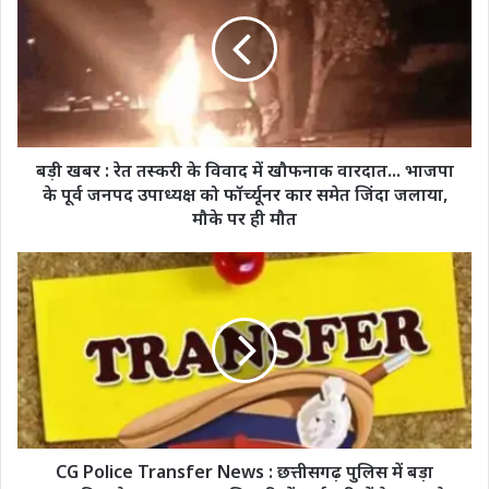
:
रेत
तस्करी
के
विवाद
में
खौफनाक
वारदात...
बड़ी खबर : रेत तस्करी के विवाद में खौफनाक वारदात... भाजपा
भाजपा
के पूर्व जनपद उपाध्यक्ष को फॉर्च्यूनर कार समेत जिंदा जलाया,
के
मौके पर ही मौत
पूर्व
जनपद
CG
उपाध्यक्ष
Police
को
Transfer
फॉर्च्यूनर
News
कार
: छत्तीसगढ़
समेत
पुलिस
जिंदा
में
जलाया,
बड़ा
मौके
प्रशासनिक
पर
फेरबदल,
CG Police Transfer News : छत्तीसगढ़ पुलिस में बड़ा
ही