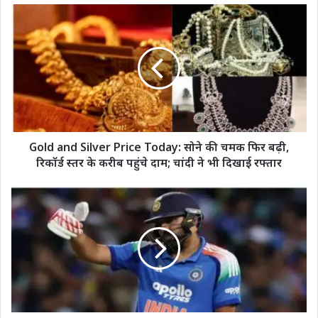
Gold
and
Silver
Price
Today:
सोने
की
चमक
फिर
बढ़ी,
Gold and Silver Price Today: सोने की चमक फिर बढ़ी,
रिकॉर्ड
रिकॉर्ड स्तर के करीब पहुंचे दाम; चांदी ने भी दिखाई रफ्तार
स्तर
के
Team
करीब
India
पहुंचे
की
दाम;
बड़ी
चांदी
कामयाबी!
ने
Rohit
भी
Sharma
दिखाई
ने
रफ्तार
ODI