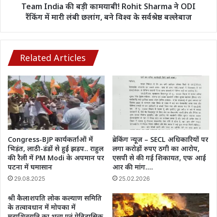
रैंकिंग
Team India की बड़ी कामयाबी! Rohit Sharma ने ODI
में
रैंकिंग में मारी लंबी छलांग, बने विश्व के सर्वश्रेष्ठ बल्लेबाज
मारी
लंबी
छलांग,
बने
Related Articles
विश्व
के
सर्वश्रेष्ठ
बल्लेबाज
Congress-BJP कार्यकर्ताओं में
ब्रेकिंग न्यूज – SECL अधिकारियों पर
भिड़ंत, लाठी-डंडों से हुई झड़प.. राहुल
लगा करोड़ों रुपए ठगी का आरोप,
की रैली में PM Modi के अपमान पर
एसपी से की गई शिकायत, एफ आई
पटना में घमासान
आर की मांग….
29.08.2025
25.02.2026
श्री कैलाशपति लोक कल्याण समिति
के तत्वावधान में मोपका में
महाशिवरात्रि का भव्य एवं ऐतिहासिक