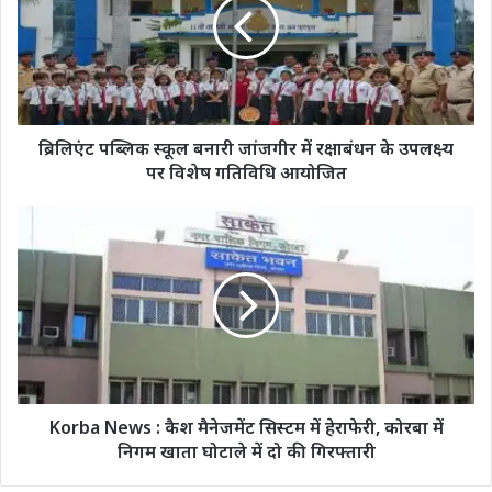
बनारी
जांजगीर
में
रक्षाबंधन
के
उपलक्ष्य
पर
ब्रिलिएंट पब्लिक स्कूल बनारी जांजगीर में रक्षाबंधन के उपलक्ष्य
विशेष
पर विशेष गतिविधि आयोजित
गतिविधि
आयोजित
Korba
News
:
कैश
मैनेजमेंट
सिस्टम
में
हेराफेरी,
कोरबा
में
Korba News : कैश मैनेजमेंट सिस्टम में हेराफेरी, कोरबा में
निगम
निगम खाता घोटाले में दो की गिरफ्तारी
खाता