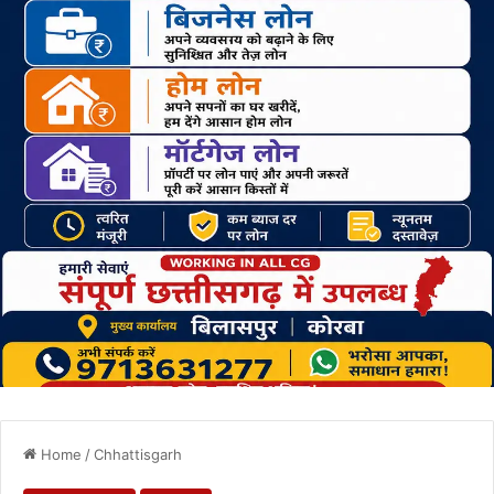
Home
/
Chhattisgarh