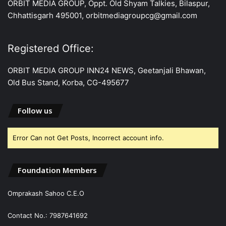
ORBIT MEDIA GROUP, Oppt. Old Shyam Talkies, Bilaspur,
Chhattisgarh 495001, orbitmediagroupcg@gmail.com
Registered Office:
ORBIT MEDIA GROUP INN24 NEWS, Geetanjali Bhawan,
Old Bus Stand, Korba, CG-495677
Follow us
Error Can not Get Posts, Incorrect account info.
Foundation Members
Omprakash Sahoo C.E.O
Contact No.: 7987641692