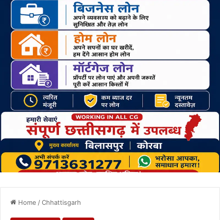
Home
/
Chhattisgarh