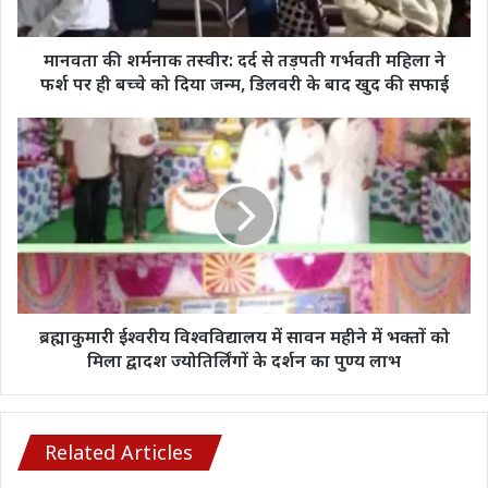
गर्भवती
महिला
ने
मानवता की शर्मनाक तस्वीर: दर्द से तड़पती गर्भवती महिला ने
फर्श
फर्श पर ही बच्चे को दिया जन्म, डिलवरी के बाद खुद की सफाई
पर
ही
ब्रह्माकुमारी
बच्चे
ईश्वरीय
को
विश्वविद्यालय
दिया
में
जन्म,
सावन
डिलवरी
महीने
के
में
बाद
भक्तों
खुद
को
की
मिला
ब्रह्माकुमारी ईश्वरीय विश्वविद्यालय में सावन महीने में भक्तों को
सफाई
द्वादश
मिला द्वादश ज्योतिर्लिंगों के दर्शन का पुण्य लाभ
ज्योतिर्लिंगों
के
दर्शन
का
Related Articles
पुण्य