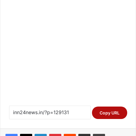
Copy URL
Facebook
X
LinkedIn
Pinterest
Reddit
Share via Email
Print