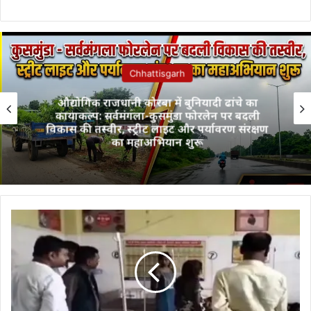
Chhattisgarh
औद्योगिक राजधानी कोरबा में बुनियादी ढांचे का
कायाकल्प: सर्वमंगला-कुसमुंडा फोरलेन पर बदली
विकास की तस्वीर, स्ट्रीट लाइट और पर्यावरण संरक्षण
का महाअभियान शुरू
मानवता
की
शर्मनाक
तस्वीर:
दर्द
से
तड़पती