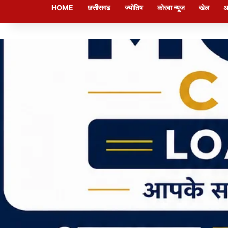
HOME
छत्तीसगढ
ज्योतिष
कोरबा न्यूज
खेल
अ