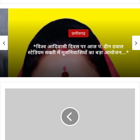
छत्तीसगढ
*विश्व आदिवासी दिवस पर आज पं. दीन दयाल
स्टेडियम सक्ती में मूलनिवासियों का बड़ा आयोजन…*
अक्षय
कुमार
और
टाइगर
श्रॉफ
का
दिखा
अनोखा