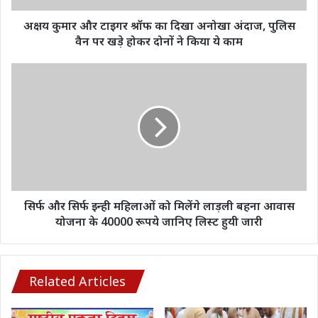
अंदाज,
पुलिस
अक्षय कुमार और टाइगर श्रॉफ का दिखा अनोखा अंदाज, पुलिस
वैन
वैन पर खड़े होकर दोनों ने किया ये काम
पर
खड़े
सिर्फ
होकर
और
दोनों
सिर्फ
ने
इन्ही
किया
महिलाओं
ये
को
काम
मिलेंगे
लाड़ली
बहना
आवास
सिर्फ और सिर्फ इन्ही महिलाओं को मिलेंगे लाड़ली बहना आवास
योजना
योजना के 40000 रूपये जानिए लिस्ट हुयी जारी
के
40000
रूपये
जानिए
Related Articles
लिस्ट
हुयी