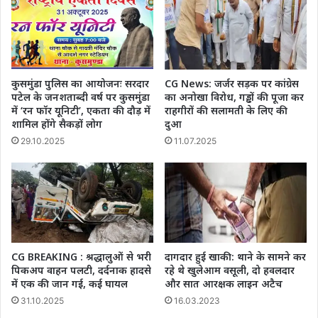
जारी
कुसमुंडा पुलिस का आयोजनः सरदार
CG News: जर्जर सड़क पर कांग्रेस
पटेल के जनशताब्दी वर्ष पर कुसमुंडा
का अनोखा विरोध, गड्ढों की पूजा कर
में ‘रन फॉर यूनिटी’, एकता की दौड़ में
राहगीरों की सलामती के लिए की
शामिल होंगे सैकड़ों लोग
दुआ
29.10.2025
11.07.2025
CG BREAKING : श्रद्धालुओं से भरी
दागदार हुई खाकी: थाने के सामने कर
पिकअप वाहन पलटी, दर्दनाक हादसे
रहे थे खुलेआम वसूली, दो हवलदार
में एक की जान गई, कई घायल
और सात आरक्षक लाइन अटैच
31.10.2025
16.03.2023