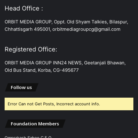
Head Office :
ORBIT MEDIA GROUP, Oppt. Old Shyam Talkies, Bilaspur,
Chhattisgarh 495001, orbitmediagroupcg@gmail.com
Registered Office:
ORBIT MEDIA GROUP INN24 NEWS, Geetanjali Bhawan,
Old Bus Stand, Korba, CG-495677
Follow us
Error Can not Get Posts, Incorrect account info.
Foundation Members
Omprakash Sahoo C.E.O