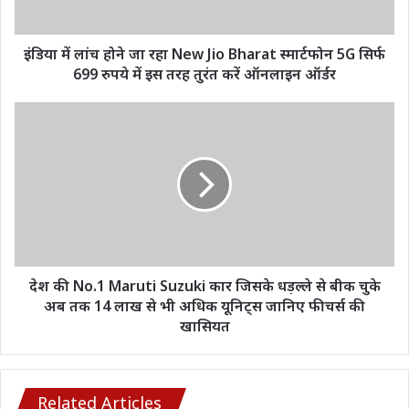
Jio
Bharat
स्मार्टफोन
इंडिया में लांच होने जा रहा New Jio Bharat स्मार्टफोन 5G सिर्फ
5G
699 रुपये में इस तरह तुरंत करें ऑनलाइन ऑर्डर
सिर्फ
699
देश
रुपये
की
में
No.1
इस
Maruti
तरह
Suzuki
तुरंत
कार
करें
जिसके
ऑनलाइन
धड़ल्ले
ऑर्डर
से
बीक
देश की No.1 Maruti Suzuki कार जिसके धड़ल्ले से बीक चुके
चुके
अब तक 14 लाख से भी अधिक यूनिट्स जानिए फीचर्स की
अब
खासियत
तक
14
लाख
से
Related Articles