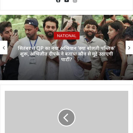
Facebook
YouTube
Instagram
NATIONAL
सितंबर से CJP का नया अभियान ‘क्या बोलती पब्लिक’
शुरू, अभिजीत दीपके ने बताया कौन से मुद्दे उठाएगी
पार्टी?
इंडिया
में
लांच
होने
जा
रहा
New