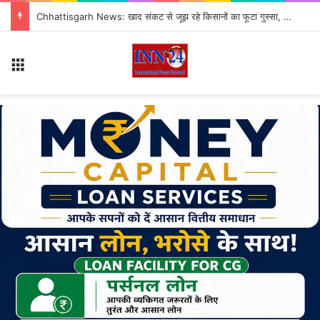
Chhattisgarh News: खाद संकट से जूझ रहे किसानों का फूटा गुस्सा, 35 टन खाद की नीलामी रद्द होने पर सड़क पर उतरे
Menu