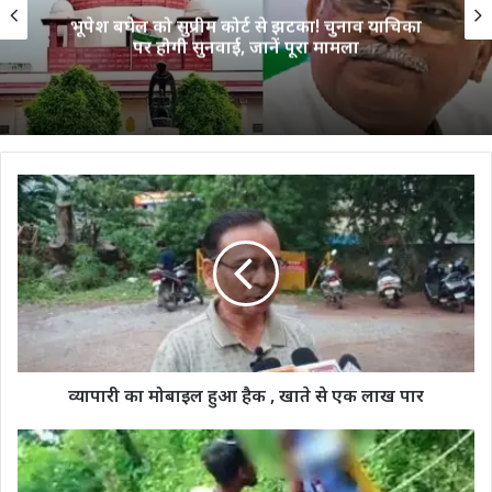
भूपेश बघेल को सुप्रीम कोर्ट से झटका! चुनाव याचिका
पर होगी सुनवाई, जानें पूरा मामला
व्यापारी
का
मोबाइल
हुआ
हैक
,
खाते
से
एक
लाख
व्यापारी का मोबाइल हुआ हैक , खाते से एक लाख पार
पार
CG
News
:भगवान