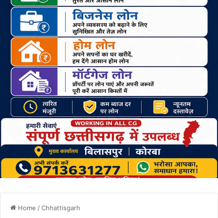
Home
/
Chhattisgarh