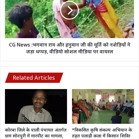
राम
और
हनुमान
जी
की
मूर्ति
को
CG News :भगवान राम और हनुमान जी की मूर्ति को नशेड़ियों ने
नशेड़ियों
जड़ा थप्पड़, वीडियो सोशल मीडिया पर वायरल
ने
जड़ा
थप्पड़,
वीडियो
Related Articles
सोशल
मीडिया
पर
वायरल
कोरबा जिले के पाली पंचायत अंतर्गत
*विकसित कृषि संकल्प अभियान के
ग्राम सोनपुरी में मारपीट का मामला,
तहत पलाड़ी कला में किसान शिविर