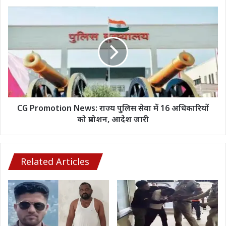
कैबिनेट
CG
ने
Promotion
किया
News: राज्य
बड़ा
पुलिस
फैसला;
सेवा
जानिए
में
अन्य
16
फैसले
अधिकारियों
को
प्रमोशन,
CG Promotion News: राज्य पुलिस सेवा में 16 अधिकारियों
आदेश
को प्रमोशन, आदेश जारी
जारी
Related Articles