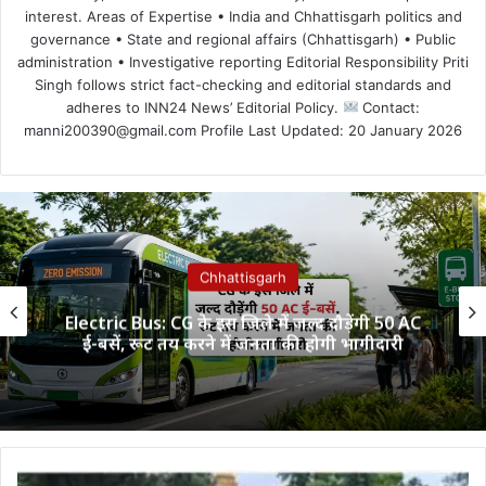
interest. Areas of Expertise • India and Chhattisgarh politics and
governance • State and regional affairs (Chhattisgarh) • Public
administration • Investigative reporting Editorial Responsibility Priti
Singh follows strict fact-checking and editorial standards and
adheres to INN24 News’ Editorial Policy.
Contact:
manni200390@gmail.com Profile Last Updated: 20 January 2026
Chhattisgarh
Electric Bus: CG के इस जिले में जल्द दौड़ेंगी 50 AC
ई-बसें, रूट तय करने में जनता की होगी भागीदारी
CG