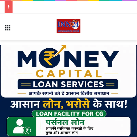
AI जेनरेटेड डीपफेक पर सरकार का बड़ा एक्शन, कड़े हुए नियम; सोशल मीडिया प्लेटफॉर्म्स की बढ़ी जवाबदेही
Menu