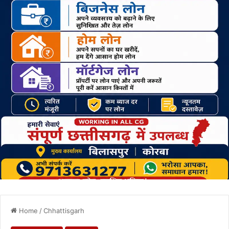
Home
/
Chhattisgarh