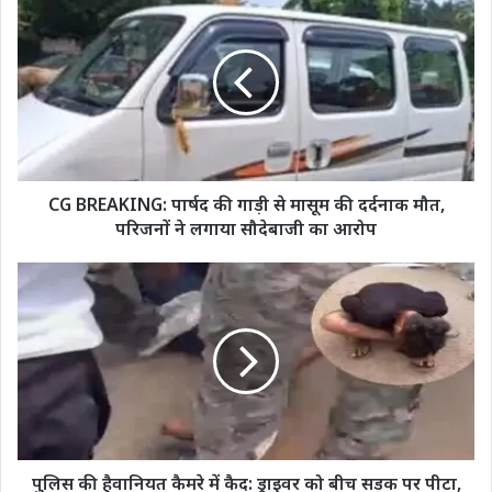
BREAKING:
पार्षद
की
गाड़ी
से
मासूम
की
दर्दनाक
मौत,
CG BREAKING: पार्षद की गाड़ी से मासूम की दर्दनाक मौत,
परिजनों
परिजनों ने लगाया सौदेबाजी का आरोप
ने
लगाया
पुलिस
सौदेबाजी
की
का
हैवानियत
आरोप
कैमरे
में
कैद:
ड्राइवर
को
बीच
सड़क
पुलिस की हैवानियत कैमरे में कैद: ड्राइवर को बीच सड़क पर पीटा,