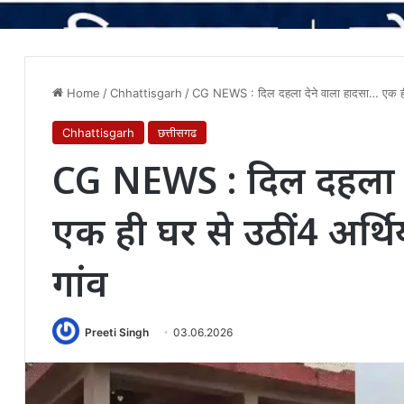
Home
/
Chhattisgarh
/
CG NEWS : दिल दहला देने वाला हादसा… एक ही घर स
Chhattisgarh
छत्तीसगढ
CG NEWS : दिल दहला द
एक ही घर से उठीं 4 अर्थिया
गांव
Preeti Singh
03.06.2026