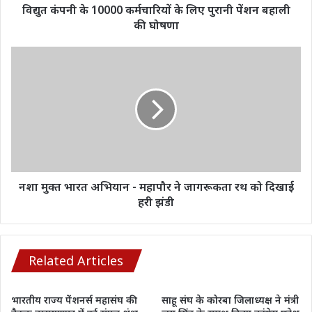
बहाली
विद्युत कंपनी के 10000 कर्मचारियों के लिए पुरानी पेंशन बहाली
की
की घोषणा
घोषणा
नशा
मुक्त
भारत
अभियान
-
महापौर
ने
जागरूकता
रथ
को
नशा मुक्त भारत अभियान - महापौर ने जागरूकता रथ को दिखाई
दिखाई
हरी झंडी
हरी
झंडी
Related Articles
भारतीय राज्य पेंशनर्स महासंघ की
साहू संघ के कोरबा जिलाध्यक्ष ने मंत्री