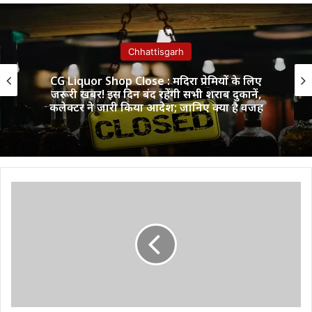
Chhattisgarh
CG Liquor Shop Close : मदिरा प्रेमियों के लिए
जरूरी खबर! इस दिन बंद रहेंगी सभी शराब दुकानें,
कलेक्टर ने जारी किया आदेश; जानिए क्या है वजह
विद्युत
कंपनी
के
10000
कर्मचारियों
के
लिए
पुरानी
पेंशन