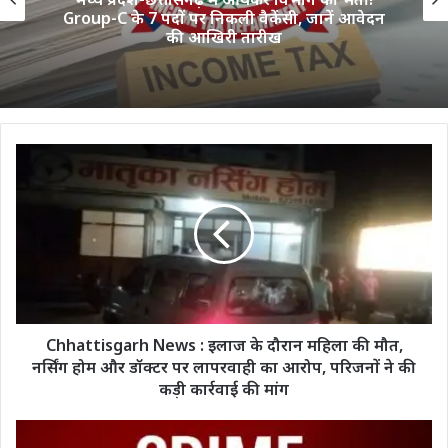
Group-C के 7 पदों पर निकली वैकेंसी, जानें आवेदन
की आखिरी तारीख
Chhattisgarh
News
:
इलाज
के
दौरान
महिला
की
मौत,
नर्सिंग
Chhattisgarh News : इलाज के दौरान महिला की मौत,
होम
नर्सिंग होम और डॉक्टर पर लापरवाही का आरोप, परिजनों ने की
और
कड़ी कार्रवाई की मांग
डॉक्टर
पर
कोरबा-
लापरवाही