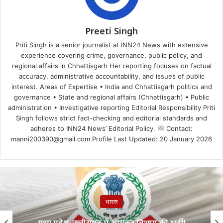
Preeti Singh
Priti Singh is a senior journalist at INN24 News with extensive
experience covering crime, governance, public policy, and
regional affairs in Chhattisgarh Her reporting focuses on factual
accuracy, administrative accountability, and issues of public
interest. Areas of Expertise • India and Chhattisgarh politics and
governance • State and regional affairs (Chhattisgarh) • Public
administration • Investigative reporting Editorial Responsibility Priti
Singh follows strict fact-checking and editorial standards and
adheres to INN24 News’ Editorial Policy.
Contact:
manni200390@gmail.com Profile Last Updated: 20 January 2026
भारत
मध्य प्रदेश-छत्तीसगढ़ में आयकर विभाग की भर्ती!