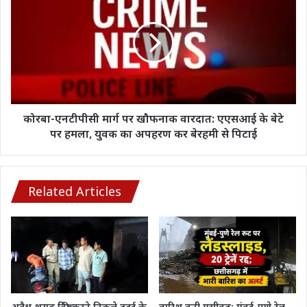
एनटीपीसी
का
मार्ग
आरोप,
पर
परिजनों
खौफनाक
ने
वारदात:
की
एएसआई
कड़ी
के
कार्रवाई
बेटे
की
पर
कोरबा-एनटीपीसी मार्ग पर खौफनाक वारदात: एएसआई के बेटे
मांग
हमला,
पर हमला, युवक का अपहरण कर बेरहमी से पिटाई
युवक
का
अपहरण
कर
Related Articles
बेरहमी
से
पिटाई
अवैध शराब बिक्री करने निकले डड़ई के
बारिश बनी मुसीबत: मुंबई-पुणे रेल