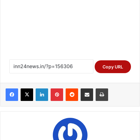
Copy URL
Facebook
X
LinkedIn
Pinterest
Reddit
Share via Email
Print