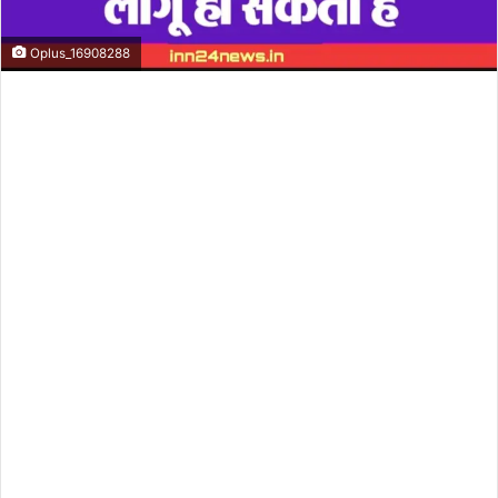
Oplus_16908288