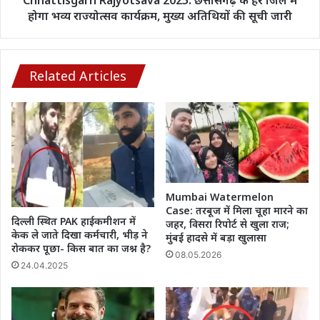
Chhattisgarh Rajyotsava 2025: छत्तीसगढ़ के हर जिले में
राज्योत्सव
होगा भव्य राज्योत्सव कार्यक्रम, मुख्य अतिथियों की सूची जारी
कार्यक्रम,
मुख्य
अतिथियों
की
Related Articles
सूची
जारी
Mumbai Watermelon
Case: तरबूज में मिला चूहा मारने का
दिल्ली स्थित PAK हाईकमीशन में
जहर, विसरा रिपोर्ट से खुला राज;
केक ले जाते दिखा कर्मचारी, भीड़ ने
मुंबई हादसे में बड़ा खुलासा
रोककर पूछा- किस बात का जश्न है?
08.05.2026
24.04.2025