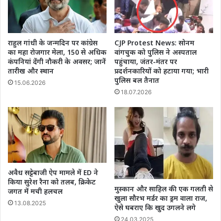
राहुल गांधी के जन्मदिन पर कांग्रेस
CJP Protest News: सोनम
का महा रोजगार मेला, 150 से अधिक
वांगचुक को पुलिस ने अस्पताल
कंपनियां देंगी नौकरी के अवसर; जानें
पहुंचाया, जंतर-मंतर पर
तारीख और स्थान
प्रदर्शनकारियों को हटाया गया; भारी
पुलिस बल तैनात
15.06.2026
18.07.2026
अवैध सट्टेबाजी ऐप मामले में ED ने
किया सुरेश रैना को तलब, क्रिकेट
मुस्कान और साहिल की एक गलती से
जगत में मची हलचल
खुला सौरभ मर्डर का ड्रम वाला राज,
13.08.2025
ऐसे घबराए कि खुद उगलने लगे
24.03.2025