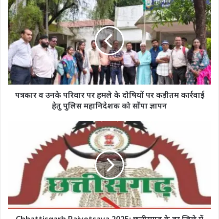
पत्रकार
व
उनके
परिवार
पर
हमले
के
दोषियों
पर
कड़ीतम
पत्रकार व उनके परिवार पर हमले के दोषियों पर कड़ीतम कार्रवाई
कार्रवाई
हेतु पुलिस महानिदेशक को सौंपा ज्ञापन
हेतु
पुलिस
Chhattisgarh
महानिदेशक
Rajyotsava
को
2025:
सौंपा
छत्तीसगढ़
ज्ञापन
के
हर
जिले
में
होगा
भव्य