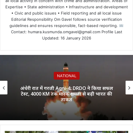
all local activity in concern with crime and administration. Areas of
Expertise • State administration • Infrastructure and development
• Civic and public issues • Field reporting and all local issue
Editorial Responsibility Om Gavel follows source verification
guidelines and ensures responsible, fact-based reporting.
Contact: humara.kusmunda.omgavel@gmail.com Profile Last
Updated: 16 January 2026
NATIONAL
सितंबर से CJP का नया अभियान ‘क्या बोलती पब्लिक’
शुरू, अभिजीत दीपके ने बताया कौन से मुद्दे उठाएगी
पार्टी?