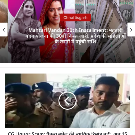
Chhattisgarh
Mahtari Vandan 30th Installment: महतारी
वंदन योजना की 30वीं किस्त जारी, प्रदेश की महिलाओं
के खातों में पहुंची राशि
CG
Liquor
Scam:
चैतन्य
बघेल
की
न्यायिक
रिमांड
बढ़ी,
अब
CG Liquor Scam: चैतन्य बघेल की न्यायिक रिमांड बढ़ी, अब 15