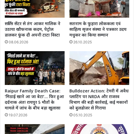
सर्विस सेंटर से तंग आकर मालिक ने
सतनाम के फुहारा लोककला एवं
उठाया खौफनाक कदम, पेट्रोल
साहित्य सृजन संस्था ने पत्रकार उदय
डालकर फूंक दी अपनी टाटा विस्टा
मधुकर का किया सम्मान
08.06.2026
26.10.2025
Raipur Family Death Case:
Bulldozer Action: टेमरी में अवैध
‘मिठाई खाने आ जा बेटा’… फिर हुआ
प्लाटिंग पर NRDA और राजस्व
दर्दनाक अंत! रायपुर 5 मौतों के
विभाग की बड़ी कार्रवाई, कई मकानों
मामले में जांच के बीच बड़ा खुलासा
को बुलडोजर से गिराया
19.07.2026
05.10.2025