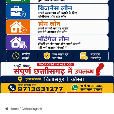
Home
/
Chhattisgarh