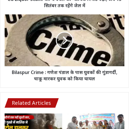
15
सितंबर तक रहेंगे जेल में
सितंबर
तक
Bilaspur
रहेंगे
Crime
जेल
:
में
गणेश
पंडाल
के
पास
युवकों
की
गुंडागर्दी,
Bilaspur Crime : गणेश पंडाल के पास युवकों की गुंडागर्दी,
चाकू
चाकू मारकर युवक को किया घायल
मारकर
युवक
को
किया
Related Articles
घायल