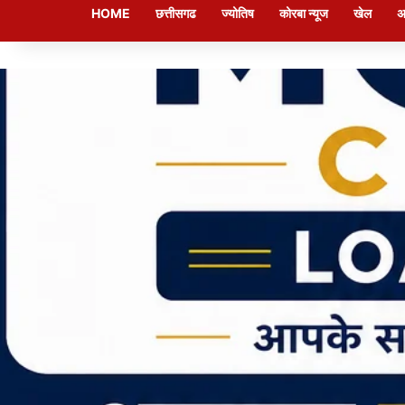
HOME
छत्तीसगढ
ज्योतिष
कोरबा न्यूज
खेल
अ