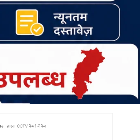
ोड़ा, हादसा CCTV कैमरे में कैद