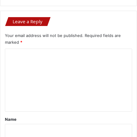
Leave a Reply
Your email address will not be published.
Required fields are
marked
*
C
o
m
m
e
n
t
*
Name