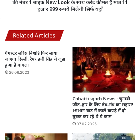
की
की नंबर 1 बाइक New Look के साथ करेंट कीमत है मात्र 11
भुगतान
नंबर
हजार 999 रूपये मिलेगी सिर्फ यहाँ
1
बाइक
New
Look
Related Articles
के
साथ
गैंगस्टर लॉरेंस बिश्नोई फिर लाया
करेंट
जाएगा दिल्ली, रैपर हनी सिंह से जुड़ा
कीमत
हुआ है मामला
है
26.06.2023
मात्र
11
हजार
999
Chhattisgarh News : चुनावी
रूपये
जीत-हार के लिए तंत्र-मंत्र का सहारा!
मिलेगी
श्मशान घाट में काले कपड़े में दो
सिर्फ
युवक कर रहे थे ये काम
यहाँ
07.02.2025