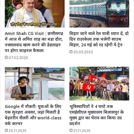
Amit Shah CG Visit : छत्तीसगढ़
बिहार जाने वाले रेल यात्री ध्‍यान दें, दो
में आज से अमित शाह का बड़ा दौरा,
दिन राउरकेला तक चलेगी साउथ
नक्सलवाद खत्म करने की डेडलाइन
बिहार, 24 मई को रद रहेगी ये ट्रेन
पर होगा फाइनल फैसला
20.05.2023
07.02.2026
Google में नौकरी: युवाओं के लिए
भूविस्थापितों ने 4 घण्टे तक
एक सुनहरा अवसर, जहां मिलती है
एसईसीएल मुख्यालय बिलासपुर के
बेहतरीन सैलरी और world-class
मुख्य द्वार का घेराव कर किया उग्र
वर्क कल्चर
प्रदर्शन
25.11.2025
21.11.2025