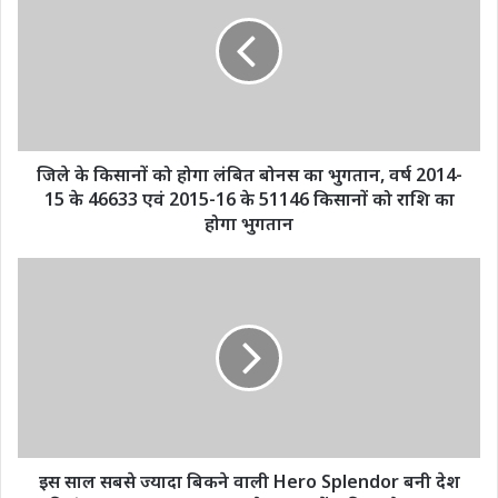
किसानों
को
होगा
लंबित
बोनस
का
भुगतान,
वर्ष
जिले के किसानों को होगा लंबित बोनस का भुगतान, वर्ष 2014-
2014-
15 के 46633 एवं 2015-16 के 51146 किसानों को राशि का
15
होगा भुगतान
के
46633
इस
एवं
साल
2015-
सबसे
16
ज्यादा
के
बिकने
51146
वाली
किसानों
Hero
को
Splendor
राशि
बनी
का
देश
इस साल सबसे ज्यादा बिकने वाली Hero Splendor बनी देश
होगा