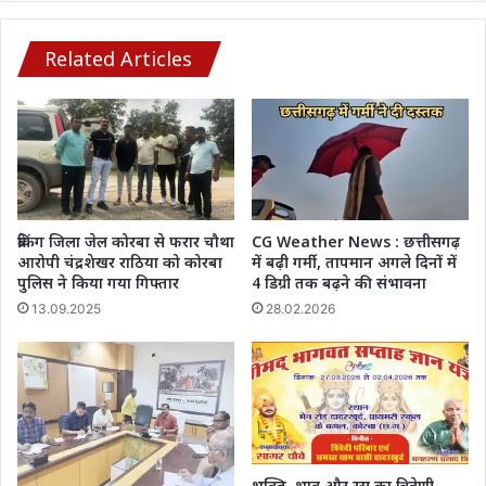
पवन
गुप्ता
ने
Related Articles
टूर्नामेंट
में
भाग
लेने
की
अपील
ब्रेकिंग जिला जेल कोरबा से फरार चौथा
CG Weather News : छत्तीसगढ़
आरोपी चंद्रशेखर राठिया को कोरबा
में बढ़ी गर्मी, तापमान अगले दिनों में
पुलिस ने किया गया गिफ्तार
4 डिग्री तक बढ़ने की संभावना
13.09.2025
28.02.2026
​भक्ति, भाव और रस का त्रिवेणी