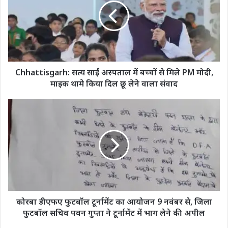
अस्पताल
में
बच्चों
से
मिले
PM
मोदी,
Chhattisgarh: सत्य साईं अस्पताल में बच्चों से मिले PM मोदी,
माइक
माइक थामे किया दिल छू लेने वाला संवाद
थामे
किया
कोरबा
दिल
डीएफए
छू
फुटबॉल
लेने
टूर्नामेंट
वाला
का
संवाद
आयोजन
9
नवंबर
से,
जिला
कोरबा डीएफए फुटबॉल टूर्नामेंट का आयोजन 9 नवंबर से, जिला
फुटबॉल
फुटबॉल सचिव पवन गुप्ता ने टूर्नामेंट में भाग लेने की अपील
सचिव