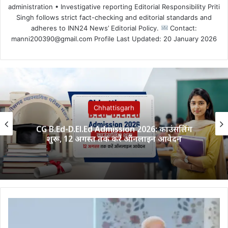
administration • Investigative reporting Editorial Responsibility Priti
Singh follows strict fact-checking and editorial standards and
adheres to INN24 News’ Editorial Policy.
Contact:
manni200390@gmail.com Profile Last Updated: 20 January 2026
Chhattisgarh
CG B.Ed-D.El.Ed Admission 2026: काउंसलिंग
शुरू, 12 अगस्त तक करें ऑनलाइन आवेदन
Chhattisgarh:
सत्य
साईं