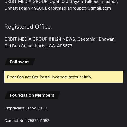
ORBIT MEDIA GROUP, Oppt. Old Shyam Talkies, Bilaspur,
Chhattisgarh 495001, orbitmediagroupcg@gmail.com
Registered Office:
ORBIT MEDIA GROUP INN24 NEWS, Geetanjali Bhawan,
Old Bus Stand, Korba, CG-495677
Follow us
Error Can not Get Posts, Incorrect account info.
Foundation Members
Omprakash Sahoo C.E.O
Contact No.: 7987641692