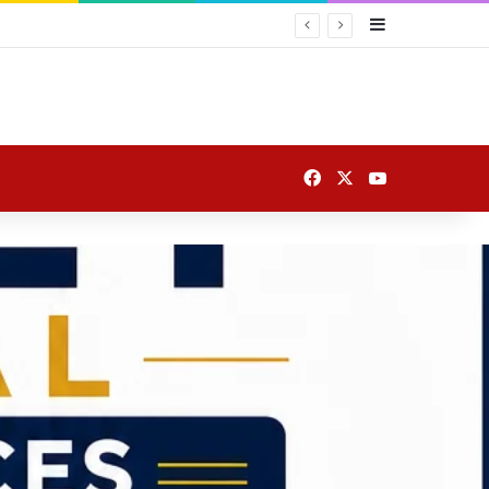
Sidebar
 जलवा
Facebook
X
YouTube