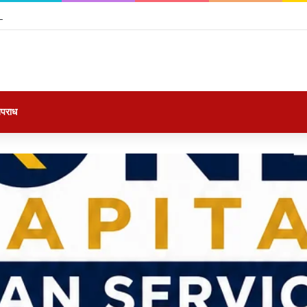
सौगात: छत्तीसगढ़ का अपना हैंडलूम ब्रांड ‘कोशल फैब’ लॉन्च, सरेंडर महिलाओं ने रैंप पर बिखेरा
पराध