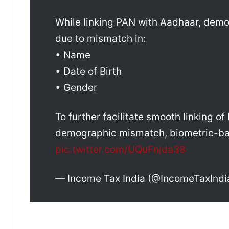
While linking PAN with Aadhaar, de
due to mismatch in:
• Name
• Date of Birth
• Gender
To further facilitate smooth linking o
demographic mismatch, biometric-ba
pic.twitter.com/UQuFnjda38
— Income Tax India (@IncomeTaxIndi