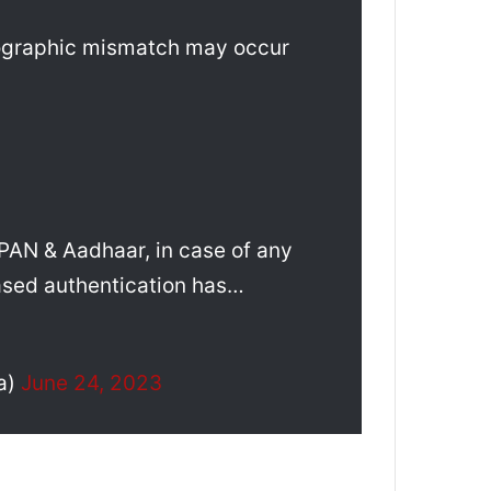
mographic mismatch may occur
f PAN & Aadhaar, in case of any
sed authentication has…
a)
June 24, 2023