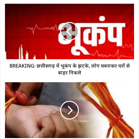
BREAKING:
छत्तीसगढ़
में
भूकंप
के
झटके,
लोग
घबराकर
घरों
से
BREAKING: छत्तीसगढ़ में भूकंप के झटके, लोग घबराकर घरों से
बाहर
बाहर निकले
निकले
कलावा
काटने
पर
बवाल:
आबकारी
आरक्षक
भर्ती
परीक्षा
में