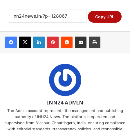
Copy URL
Facebook
X
LinkedIn
Pinterest
Reddit
Share via Email
Print
INN24 ADMIN
The Admin account represents the management and publishing
authority of INN24 News. The platform is operated and
supervised from Bilaspur, Chhattisgarh, India, ensuring compliance
with editorial standards, transparency policies, and responsible