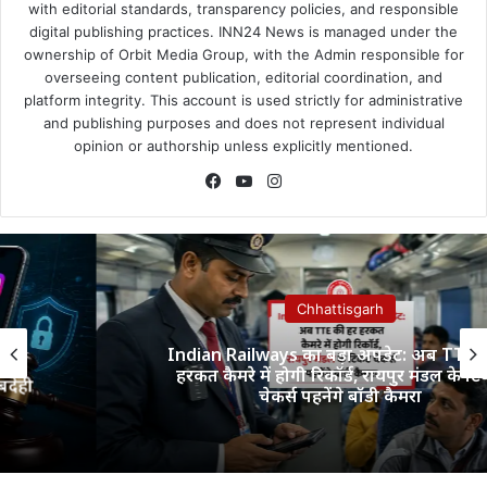
with editorial standards, transparency policies, and responsible
digital publishing practices. INN24 News is managed under the
ownership of Orbit Media Group, with the Admin responsible for
overseeing content publication, editorial coordination, and
platform integrity. This account is used strictly for administrative
and publishing purposes and does not represent individual
opinion or authorship unless explicitly mentioned.
Facebook
YouTube
Instagram
Chhattisgarh
Indian Railways का बड़ा अपडेट: अब TTE की हर
हरकत कैमरे में होगी रिकॉर्ड, रायपुर मंडल के टिकट
चेकर्स पहनेंगे बॉडी कैमरा