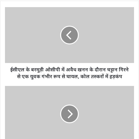
ईसीएल
के
बरमुड़ी
ओसीपी
में
अवैध
खनन
के
दौरान
चट्टान
ईसीएल के बरमुड़ी ओसीपी में अवैध खनन के दौरान चट्टान गिरने
गिरने
से एक युवक गंभीर रूप से घायल, कोल तस्करों में हड़कंप
से
एक
छत्तीसगढ़
युवक
में
गंभीर
मोदी
रूप
गारंटी
से
पर
घायल,
तेजी
कोल
से
तस्करों
अमल