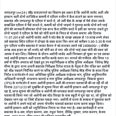
जगदलपुर inn24 ( रविंद्र दास)मामले का विवरण इस प्रकार है कि आरोपी जावेद अली और
इरफ़ान अली दोनो लाजिकैश कम्पनी मे एटीएम मशीन मे कैश डालने क़ा काम नगरनार,
बकावंड और जगदलपुर के एटीएम मे करते थे, जो उसी बैंक के शाखा से पैसे लेकर उसके
सम्बन्धित एटीएम मे पैसे डालते थे, कम्पनी को दोनो भाइयो ने गुमराह करके दोनो सगे भाई
होने की जानकारी छीपाकर दोनो एक साथ कैश लोडिंग करते थे इसी क़ा फायदा उठाते हुए
दोनो भाइयो ने एटीएम के पैसे को चोरी करने के नियत से योजना बनाया और दिनांक
11.07.2014 को आरोपी जावेद अली ने स्टेट बैंक के शाखा प्रबंधक से 19 लाख रुपये लेकर
उसे बकावंड स्थित एटीएम मे दोपहर के वक्त डाला फिर शाम को करीबन 5.00-5.30 के मध्य
पुनः एटीएम मशीन बकावंड मे जाकर कैमरा मे स्प्रे डालकर उसमे रखे 2408600/- ( चौबीस
लाख आठ हजार छः सौ रुपये) को चोरी कर ले गया और दोनो भाई उक्त चोरी की रकम को
आपस मे बांट लिए। विवेचना के दौरान आरोपी जावेद अली गिरफ्तार हो चुका था एवं उसका
भाई आरोपी इरफ़ान अली घटना कारित करके फरार था। मामले की गंभीरता और विगत 10
वर्षो से पेंडिग अपराध को देखते हुए उप महानिरीक्षक व वरिष्ठ पुलिस अधीक्षक जितेन्द्र सिंह
मीणा के द्वारा थाना प्रभारी बकावंड निरीक्षक दिनेश यादव के नेतृत्व मे टीम गठित कर आरोपी
को शीघ्र पकड़ने निर्देशित करने पर वरिष्ठ पुलिस अधीक्षक जितेन्द्र सिंह मीणा के सतत दिशा
निर्देश व मार्गदर्शन मे तथा अतिरिक्त पुलिस अधीक्षक माहेश्वर नाग, पुलिस अनुविभागीय
अधिकारी भानपुरी घनश्याम कामड़े व नगर पुलिस अधीक्षक जगदलपुर विकास कुमार
(IPS) के मार्गदर्शन मे फरार आरोपी इरफ़ान अली की लगातार पतासाजी की जा रही थी जो
दिनांक 22/12/23 को मुखबिर से सूचना मिला की आरोपी इरफ़ान अली जगदलपुर मे घूम
रहा है, प्राप्त सूचना की तसदिक व आरोपी की धरपकड़ वास्ते जगदलपुर रवाना होकर
पतासाजी किया गया जो आरोपी बस स्टैंड तिराहा के पास स्कूटी मे घूम रहा था, जो पुलिस को
देखकर भाग रहा था जिसे दौड़ाकर पकड़ा गया। आरोपी से घटना के सम्बन्ध मे पूछताछ करने
पर आरोपी ने अपने भाई को अपना गोपनीय पासवर्ड बताकर घटना करना कबूल किया।
आरोपी इरफ़ान अली को ज्यूडिशियल रिमांड पर भेजा गया है। उक्त कार्यवाही मे थाना
बकावंड के प्र.आर. मोहन कश्यप, आर. राहुल नेताम, दीजिंद्र शुक्ला, जगत कश्यप, केशव