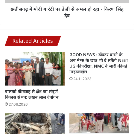
में
हो
हड़कंप
रहा
छत्तीसगढ़ में मोदी गारंटी पर तेजी से अमल हो रहा - किरण सिंह
-
देव
किरण
सिंह
देव
Related Articles
GOOD NEWS : डॉक्टर बनने के
अब मैथ्स के छात्र भी दे सकेंगे NEET
UG की परीक्षा, NMC ने जारी की नई
गाइडलाइंस
24.11.2023
बालको की वजह से क्षेत्र का संपूर्ण
विकास संभव: लखन लाल देवांगन
27.06.2026