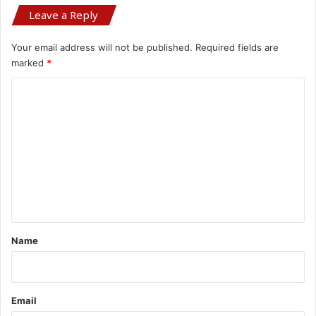
Leave a Reply
Your email address will not be published.
Required fields are
marked
*
C
o
m
m
e
n
t
*
Name
Email