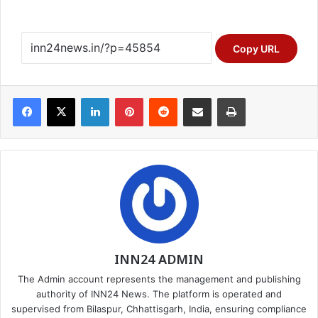
Copy URL
Facebook
X
LinkedIn
Pinterest
Reddit
Share via Email
Print
INN24 ADMIN
The Admin account represents the management and publishing
authority of INN24 News. The platform is operated and
supervised from Bilaspur, Chhattisgarh, India, ensuring compliance