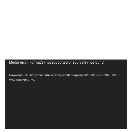
Video
Media error: Format(s) not supported or source(s) not found
Player
Download File: https://inn24news.in/wp-content/uploads/2023/12/VID-20231223-
WA0785.mp4?_=1