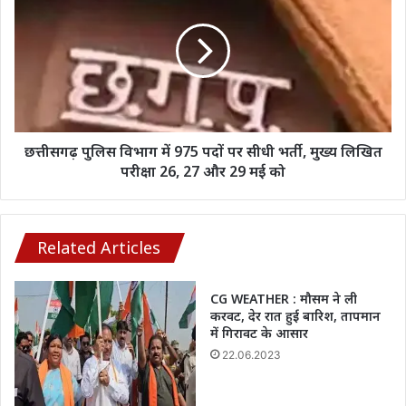
नाम
विभाग
लेने
में
दबाव
975
बना
पदों
रही
पर
ED,5
सीधी
दिन
भर्ती,
की
मुख्य
छत्तीसगढ़ पुलिस विभाग में 975 पदों पर सीधी भर्ती, मुख्य लिखित
रिमांड
लिखित
परीक्षा 26, 27 और 29 मई को
बढ़ी
परीक्षा
26,
27
और
Related Articles
29
मई
CG WEATHER : मौसम ने ली
को
करवट, देर रात हुई बारिश, तापमान
में गिरावट के आसार
22.06.2023