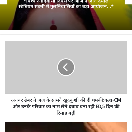
*विश्व आदिवासी दिवस पर आज पं. दीन दयाल
स्टेडियम सक्ती में मूलनिवासियों का बड़ा आयोजन…*
अनवर
ढेबर
ने
जज
के
सामने
खुदकुशी
की
दी
धमकी:कहा-
अनवर ढेबर ने जज के सामने खुदकुशी की दी धमकी:कहा-CM
CM
और उनके परिवार का नाम लेने दबाव बना रही ED,5 दिन की
और
रिमांड बढ़ी
उनके
परिवार
छत्तीसगढ़
का
पुलिस