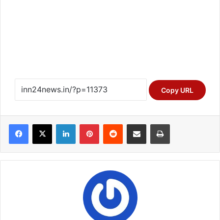
Copy URL
Facebook
X
LinkedIn
Pinterest
Reddit
Share via Email
Print